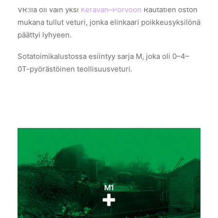
VR:llä oli vain yksi
Keravan–Porvoon
Rautatien oston
mukana tullut veturi, jonka elinkaari poikkeusyksilönä
päättyi lyhyeen.
Sotatoimikalustossa esiintyy sarja M, joka oli 0–4–
0T-pyörästöinen teollisuusveturi.
M1