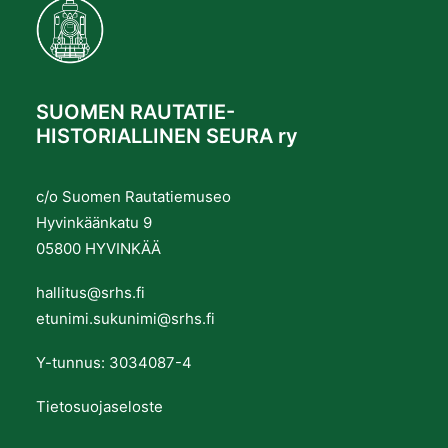
SUOMEN RAUTATIE-
HISTORIALLINEN SEURA ry
c/o Suomen Rautatiemuseo
Hyvinkäänkatu 9
05800 HYVINKÄÄ
hallitus@srhs.fi
etunimi.sukunimi@srhs.fi
Y-tunnus: 3034087-4
Tietosuojaseloste