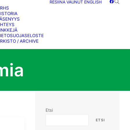
RESIINA
VAUNUT
ENGLISH
SRHS
ISTORIA
ÄSENYYS
HTEYS
INKKEJÄ
IETOSUOJASELOSTE
RKISTO / ARCHIVE
mia
Etsi
ETSI