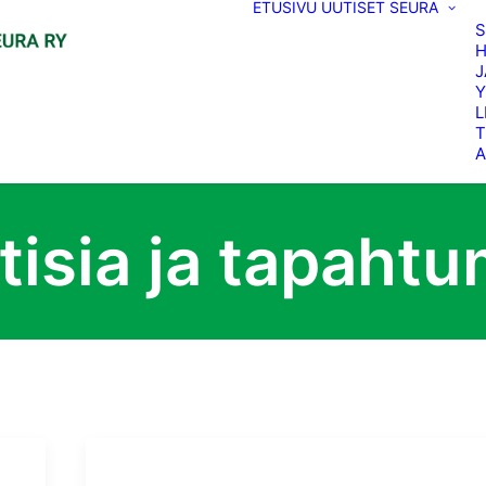
ETUSIVU
UUTISET
SEURA
H
J
Y
L
T
A
tisia ja tapahtu