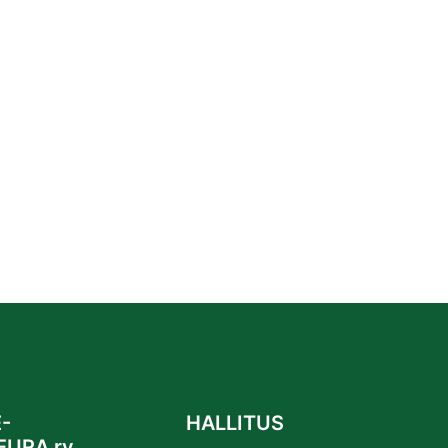
-
HALLITUS
EURA ry