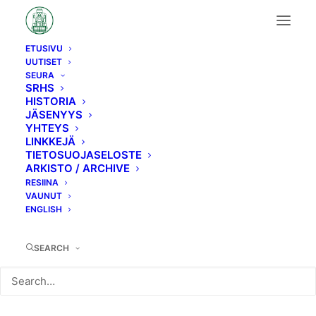
ETUSIVU
UUTISET
Month: elokuu 2023
SEURA
SRHS
HISTORIA
JÄSENYYS
YHTEYS
LINKKEJÄ
TIETOSUOJASELOSTE
ARKISTO / ARCHIVE
RESIINA
VAUNUT
KAIKKI
SEKALAISET
ENGLISH
SEARCH
16.4.2026
Kevätretki 2026 toteutuu