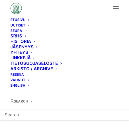
ETUSIVU
UUTISET
Month: marraskuu
SEURA
SRHS
HISTORIA
2023
JÄSENYYS
YHTEYS
LINKKEJÄ
TIETOSUOJASELOSTE
ARKISTO / ARCHIVE
RESIINA
VAUNUT
ENGLISH
KAIKKI
SEKALAISET
SEARCH
16.4.2026