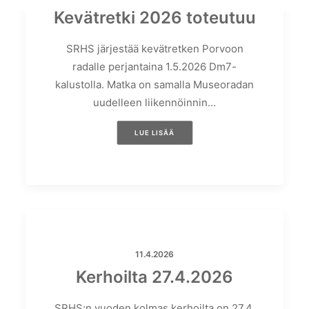
Kevätretki 2026 toteutuu
SRHS järjestää kevätretken Porvoon
radalle perjantaina 1.5.2026 Dm7-
kalustolla. Matka on samalla Museoradan
uudelleen liikennöinnin…
LUE LISÄÄ
11.4.2026
Kerhoilta 27.4.2026
SRHS:n vuoden kolmas kerhoilta on 27.4.