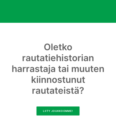
Oletko
rautatiehistorian
harrastaja tai muuten
kiinnostunut
rautateistä?
LIITY JOUKKOOMME!