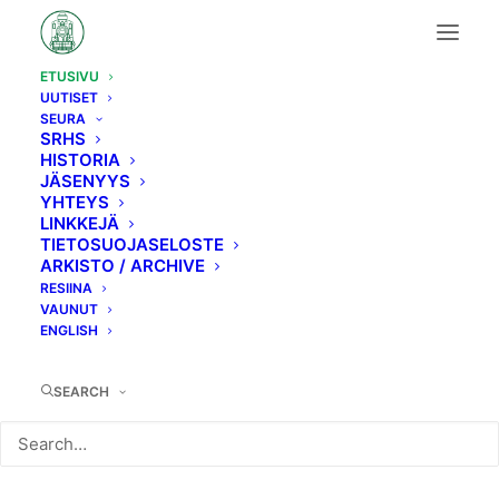
ETUSIVU
UUTISET
SEURA
SRHS
HISTORIA
Rautateitä
ja
niiden
JÄSENYYS
YHTEYS
LINKKEJÄ
historiaa
TIETOSUOJASELOSTE
ARKISTO / ARCHIVE
RESIINA
Jo vuodesta 1967
VAUNUT
ENGLISH
LIITY MUKAAN
SEARCH