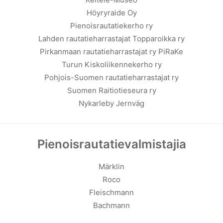
Höyryraide Oy
Pienoisrautatiekerho ry
Lahden rautatieharrastajat
Topparoikka ry
Pirkanmaan rautatieharrastajat ry
PiRaKe
Turun Kiskoliikennekerho ry
Pohjois-Suomen rautatieharrastajat ry
Suomen Raitiotieseura ry
Nykarleby Jernväg
Pienoisrautatievalmistajia
Märklin
Roco
Fleischmann
Bachmann