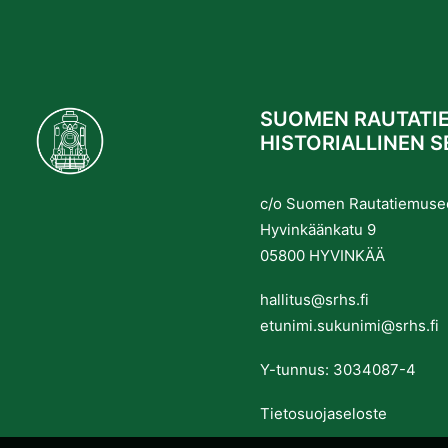
SUOMEN RAUTATIE
HISTORIALLINEN S
c/o Suomen Rautatiemuse
Hyvinkäänkatu 9
05800 HYVINKÄÄ
hallitus@srhs.fi
etunimi.sukunimi@srhs.fi
Y-tunnus: 3034087-4
Tietosuojaseloste