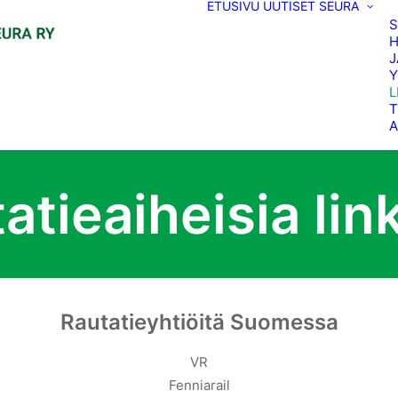
ETUSIVU
UUTISET
SEURA
H
J
Y
L
T
A
atieaiheisia lin
Rautatieyhtiöitä Suomessa
VR
Fenniarail