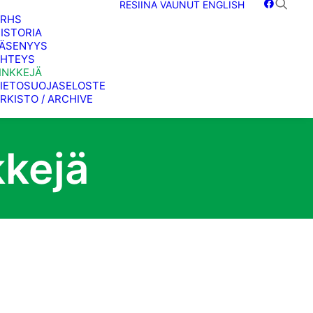
RESIINA
VAUNUT
ENGLISH
SRHS
ISTORIA
ÄSENYYS
HTEYS
INKKEJÄ
IETOSUOJASELOSTE
RKISTO / ARCHIVE
kkejä