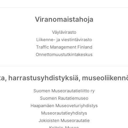
Viranomaistahoja
Väylävirasto
Liikenne- ja viestintävirasto
Traffic Management Finland
Onnettomuustutkintakeskus
a, harrastusyhdistyksiä, museoliikennöi
Suomen Museorautatieliitto ry
Suomen Rautatiemuseo
Haapamäen Museoveturiyhdistys
Museorautatieyhdistys
Jokioisten Museorautatie
Keitele-Museo