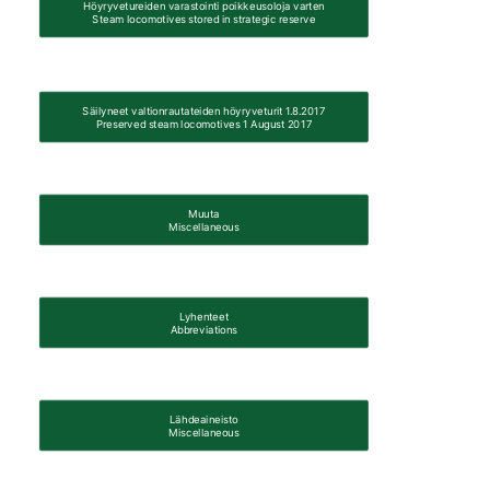
Höyryvetureiden varastointi poikkeusoloja varten

Steam locomotives stored in strategic reserve
Säilyneet valtionrautateiden höyryveturit 1.8.2017

Preserved steam locomotives 1 August 2017
Muuta

Miscellaneous
Lyhenteet

Abbreviations
Lähdeaineisto

Miscellaneous