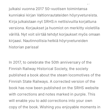
SRHS (Suomen Rautatiehistoriallinen Seura ry)
julkaisi vuonna 2017 50-vuotisen toimintansa
kunniaksi kirjan Valtionrautateiden höyryvetureista.
Kirja julkaistaan nyt SRHS:n nettisivuilla korjattuna
versiona. Korjaukset ja huomiot on merkitty violetilla
värillä. Nyt voit siirtää tehdyt korjaukset myös omaan
kirjaasi. Nautinnollisia hetkiä höyryvetureiden
historian parissa!
In 2017, to celebrate the 50th anniversary of the
Finnish Railway Historical Society, the society
published a book about the steam locomotives of the
Finnish State Railways. A corrected version of the
book has now been published on the SRHS website
with corrections and notes marked in purple. This
will enable you to add corrections into your own
copy of the book. Wishing you enjoyable moments in