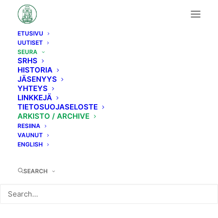
ETUSIVU
UUTISET
Arkisto / Archive
SEURA
SRHS
HISTORIA
JÄSENYYS
YHTEYS
LINKKEJÄ
TIETOSUOJASELOSTE
VALTIONRAUTATEIDEN
ARKISTO / ARCHIVE
RESIINA
HÖYRYVETURIT
VAUNUT
ENGLISH
SEARCH
The steam locomotives of the Finnish State
Railways