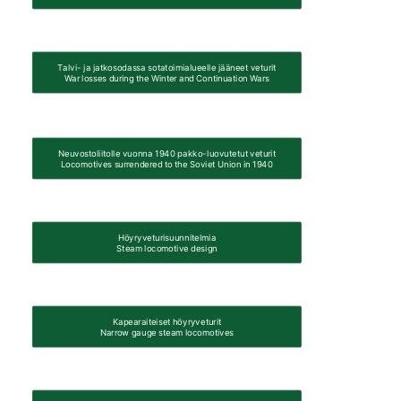
Talvi- ja jatkosodassa sotatoimialueelle jääneet veturit

War losses during the Winter and Continuation Wars
Neuvostoliitolle vuonna 1940 pakko-luovutetut veturit

Locomotives surrendered to the Soviet Union in 1940
Höyryveturisuunnitelmia

Steam locomotive design
Kapearaiteiset höyryveturit

Narrow gauge steam locomotives