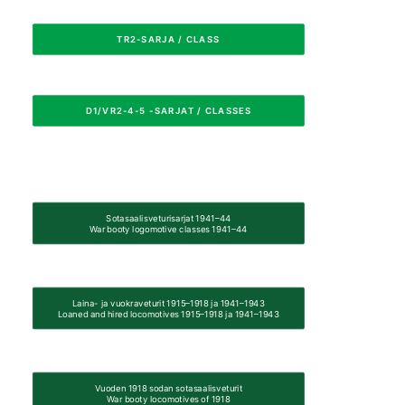
TR2-SARJA / CLASS
D1/VR2-4-5 -SARJAT / CLASSES
Sotasaalisveturisarjat 1941–44

War booty logomotive classes 1941–44
Laina- ja vuokraveturit 1915–1918 ja 1941–1943

Loaned and hired locomotives 1915–1918 ja 1941–1943
Vuoden 1918 sodan sotasaalisveturit

War booty locomotives of 1918