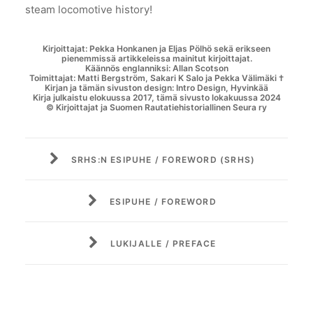
steam locomotive history!
Kirjoittajat: Pekka Honkanen ja Eljas Pölhö sekä erikseen
pienemmissä artikkeleissa mainitut kirjoittajat.
Käännös englanniksi: Allan Scotson
Toimittajat: Matti Bergström, Sakari K Salo ja Pekka Välimäki †
Kirjan ja tämän sivuston design: Intro Design, Hyvinkää
Kirja julkaistu elokuussa 2017, tämä sivusto lokakuussa 2024
© Kirjoittajat ja Suomen Rautatiehistoriallinen Seura ry
SRHS:N ESIPUHE / FOREWORD (SRHS)
ESIPUHE / FOREWORD
LUKIJALLE / PREFACE