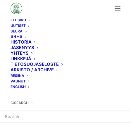
ETUSIVU
UUTISET
Month: lokakuu 2024
SEURA
SRHS
HISTORIA
JÄSENYYS
YHTEYS
LINKKEJÄ
TIETOSUOJASELOSTE
ARKISTO / ARCHIVE
RESIINA
VAUNUT
KAIKKI
SEKALAISET
ENGLISH
SEARCH
16.4.2026
Kevätretki 2026 toteutuu