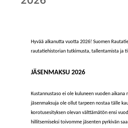
2026
Hyvää alkanutta vuotta 2026
! Suomen Rautatie
rautatiehistorian tutkimusta, tallentamista ja t
JÄSENMAKSU 2026
Kustannustaso ei ole kuluneen vuoden aikana 
jäsenmaksuja ole ollut tarpeen nostaa tälle ka
korotus
esityksen olevan välttämätön
ensi vuo
hillitsemiseksi toivomme jäsenten pyrkivän s