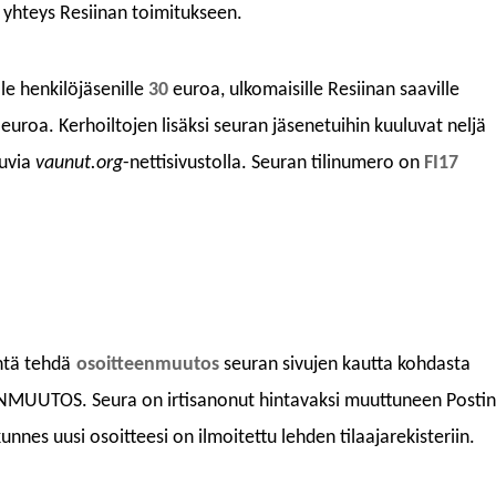
a yhteys Resiinan toimitukseen.
lle
henkilöjäsenille
30
euroa,
ulkomaisille Resiinan saaville
euroa. Kerhoiltojen lisäksi seuran jäsenetuihin kuuluvat neljä
kuvia
vaunut.org
-nettisivustolla.
Seuran t
ilinumero
on
FI17
ntä tehdä
osoitteenmuuto
s
seuran sivujen kautta kohdasta
EENMUUTOS.
Seura on irtisanonut hintavaksi muuttuneen Postin
kunnes uusi osoitteesi on
ilmoitettu
lehden tilaajarekisteri
in
.