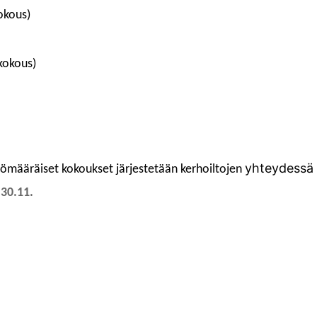
okous)
kokous)
yhteydessä
tömääräiset kokoukset järjestetään kerhoiltojen
s
30
.11.