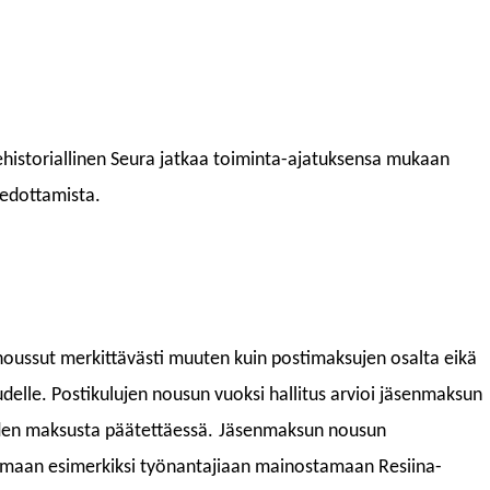
historiallinen Seura jatkaa toiminta-ajatuksensa mukaan
iedottamista.
noussut merkittävästi
muuten kuin postimaksujen osalta
eikä
udelle.
Postikulujen nousun vuoksi hallitus arvioi jäsenmaksun
de
n maksusta päätettäessä
.
Jäsenmaksun nousun
aamaan esimerkiksi työnantajiaan mainostamaan Resiina-