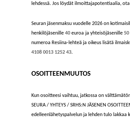
lehdessä.
Jos löydät ilmoittajapotentiaalia, ot
Seuran jäsenmaksu vuodelle 202
6
on
kotimaisi
henkilöjäsenille
40
euroa
ja yhteisöjäsenille
50
numeroa Resiina-lehteä ja oikeus lisätä ilmais
4108 0013 1252 43
.
OSOITTEENMUUTOS
Kun osoitteesi vaihtuu,
jatkossa on välttämätö
SEURA / YHTEYS / SRHS:N JÄSENEN OSOITT
edelleenlähetyspalvelun ja lehden tulo lakkaa 