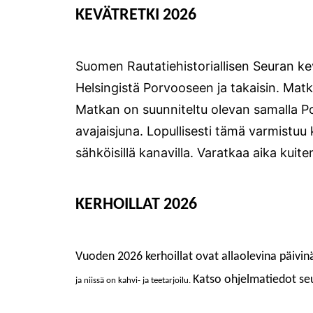
KEVÄTRETKI 2026
Suomen Rautatiehistoriallisen Seuran kev
Helsingistä Porvooseen ja takaisin. Matk
Matkan on suunniteltu olevan samalla 
avajaisjuna. Lopullisesti tämä varmistuu
sähköisillä kanavilla. Varatkaa aika kuite
KERHOILLAT 2026
Vuoden 2026
kerhoillat ov
at
allaolevina
päivin
Katso
ohjelma
tiedot se
ja niissä on kahvi- ja teetarjoilu.