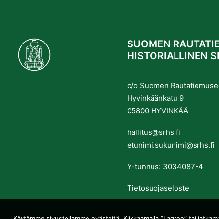
SUOMEN RAUTATIE
HISTORIALLINEN S
c/o Suomen Rautatiemuse
Hyvinkäänkatu 9
05800 HYVINKÄÄ
hallitus@srhs.fi
etunimi.sukunimi@srhs.fi
Y-tunnus: 3034087-4
Tietosuojaseloste
Käytämme sivustollamme evästeitä. Klikkaamalla ”I agree” tai jatkama