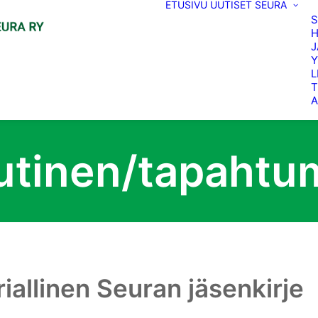
ETUSIVU
UUTISET
SEURA
H
J
Y
L
T
A
utinen/tapahtu
iallinen Seuran jäsenkirje