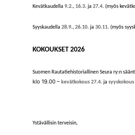
Kevätkaudella
9
.2.
,
1
6
.3.
ja
2
7
.4.
(
myös
kevätk
Syyskaudella
2
8
.9.
,
2
6
.10.
ja
30
.11.
(
myös
syys
KOKOUKSET
2026
Suomen Rautatiehistoriallinen Seura ry:n sään
klo 19.00 –
kevätkokous 2
7
.4.
ja
syyskokou
Ystävällisin terveisin,