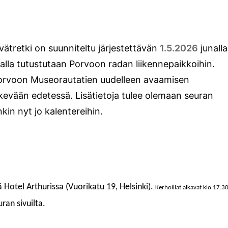
ätretki on suunniteltu järjestettävän
1.5.2026
junalla
alla tutustutaan Porvoon radan liikennepaikkoihin.
Porvoon Museorautatien uudelleen avaamisen
 kevään edetessä. Lisätietoja tulee olemaan seuran
nkin nyt jo kalentereihin.
ä
Hotel Arthurissa (Vuorikatu 19, Helsinki)
.
Kerhoillat alkavat klo 17.3
uran sivuilta.