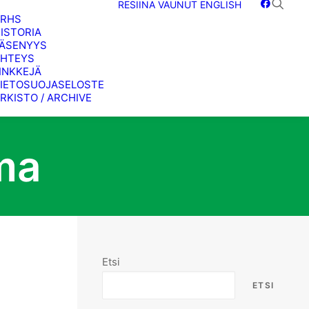
RESIINA
VAUNUT
ENGLISH
SRHS
ISTORIA
ÄSENYYS
HTEYS
INKKEJÄ
IETOSUOJASELOSTE
RKISTO / ARCHIVE
ma
Etsi
ETSI