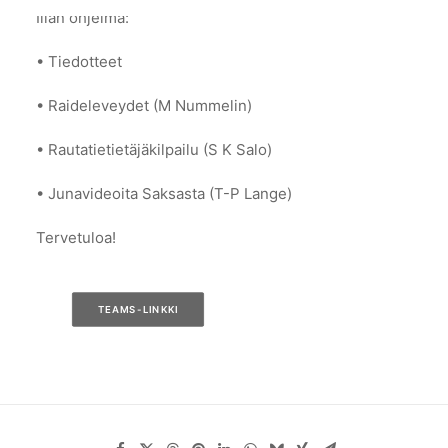
Illan ohjelma:
• Tiedotteet
• Raideleveydet (M Nummelin)
• Rautatietietäjäkilpailu (S K Salo)
• Junavideoita Saksasta (T-P Lange)
Tervetuloa!
TEAMS-LINKKI