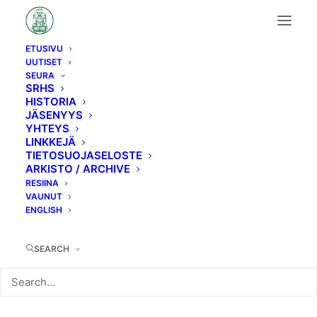
ETUSIVU
UUTISET
Uutinen/tapahtuma
SEURA
SRHS
HISTORIA
JÄSENYYS
YHTEYS
LINKKEJÄ
TIETOSUOJASELOSTE
ARKISTO / ARCHIVE
Kerhoilta 9.2.2026
RESIINA
VAUNUT
ENGLISH
SEARCH
SRHS:n vuoden ensimmäinen kerhoilta on
9.2.
Helsingissä Hotel Arthurissa (Vuorikatu 19) alkaen
klo 17.30