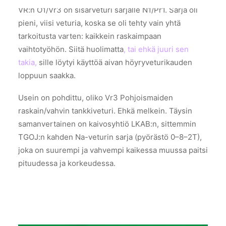
VR:n O1/Vr3 on sisarveturi sarjalle N1/Pr1. Sarja oli
pieni, viisi veturia, koska se oli tehty vain yhtä
tarkoitusta varten: kaikkein raskaimpaan
vaihtotyöhön. Siitä huolimatta
, tai ehkä juuri sen
takia,
sille löytyi käyttöä aivan höyryveturikauden
loppuun saakka.
Usein on pohdittu, oliko Vr3 Pohjoismaiden
raskain/vahvin tankkiveturi. Ehkä melkein. Täysin
samanvertainen on kaivosyhtiö LKAB:n, sittemmin
TGOJ:n kahden Na-veturin sarja (pyörästö 0–8–2T),
joka on suurempi ja vahvempi kaikessa muussa paitsi
pituudessa ja korkeudessa.