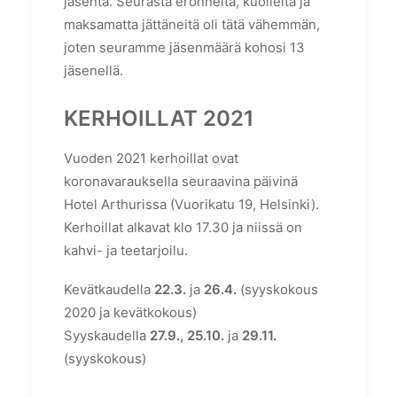
jäsentä. Seurasta eronneita, kuolleita ja
maksamatta jättäneitä oli tätä vähemmän,
joten seuramme jäsenmäärä kohosi 13
jäsenellä.
KERHOILLAT 2021
Vuoden 2021 kerhoillat ovat
koronavarauksella seuraavina päivinä
Hotel Arthurissa (Vuorikatu 19, Helsinki).
Kerhoillat alkavat klo 17.30 ja niissä on
kahvi- ja teetarjoilu.
Kevätkaudella
22.3.
ja
26.4.
(syyskokous
2020 ja kevätkokous)
Syyskaudella
27.9., 25.10.
ja
29.11.
(syyskokous)