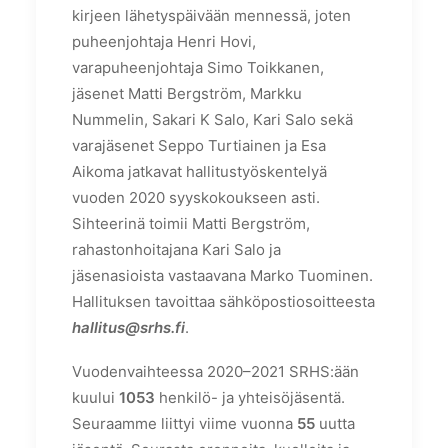
kirjeen lähetyspäivään mennessä, joten
puheenjohtaja Henri Hovi,
varapuheenjohtaja Simo Toikkanen,
jäsenet Matti Bergström, Markku
Nummelin, Sakari K Salo, Kari Salo sekä
varajäsenet Seppo Turtiainen ja Esa
Aikoma jatkavat hallitustyöskentelyä
vuoden 2020 syyskokoukseen asti.
Sihteerinä toimii Matti Bergström,
rahastonhoitajana Kari Salo ja
jäsenasioista vastaavana Marko Tuominen.
Hallituksen tavoittaa sähköpostiosoitteesta
hallitus@srhs.fi
.
Vuodenvaihteessa 2020–2021 SRHS:ään
kuului
1053
henkilö- ja yhteisöjäsentä.
Seuraamme liittyi viime vuonna
55
uutta