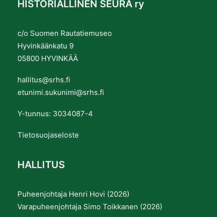
HISTORIALLINEN SEURA ry
c/o Suomen Rautatiemuseo
Hyvinkäänkatu 9
05800 HYVINKÄÄ
hallitus@srhs.fi
etunimi.sukunimi@srhs.fi
Y-tunnus: 3034087-4
Tietosuojaseloste
HALLITUS
Puheenjohtaja Henri Hovi (2026)
Varapuheenjohtaja Simo Toikkanen (2026)