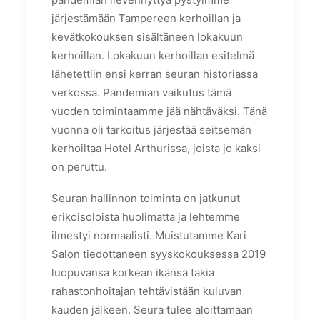
järjestämään Tampereen kerhoillan ja
kevätkokouksen sisältäneen lokakuun
kerhoillan. Lokakuun kerhoillan esitelmä
lähetettiin ensi kerran seuran historiassa
verkossa. Pandemian vaikutus tämä
vuoden toimintaamme jää nähtäväksi. Tänä
vuonna oli tarkoitus järjestää seitsemän
kerhoiltaa Hotel Arthurissa, joista jo kaksi
on peruttu.
Seuran hallinnon toiminta on jatkunut
erikoisoloista huolimatta ja lehtemme
ilmestyi normaalisti. Muistutamme Kari
Salon tiedottaneen syyskokouksessa 2019
luopuvansa korkean ikänsä takia
rahastonhoitajan tehtävistään kuluvan
kauden jälkeen. Seura tulee aloittamaan