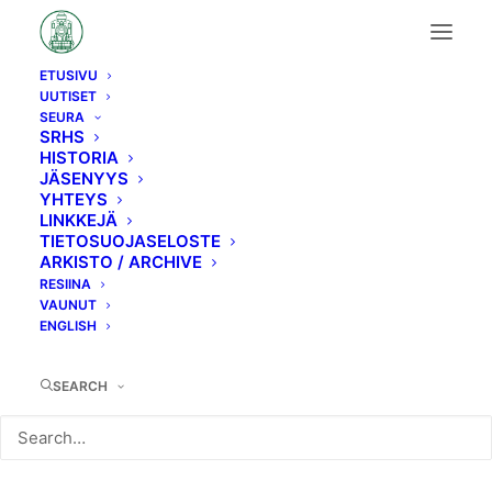
ETUSIVU
UUTISET
admin
SEURA
SRHS
HISTORIA
JÄSENYYS
YHTEYS
LINKKEJÄ
TIETOSUOJASELOSTE
ARKISTO / ARCHIVE
RESIINA
VAUNUT
Kerhoilta, syyskokous
ENGLISH
2020 ja kevätkokous
2021 (26.4.2021) on
SEARCH
peruttu
SRHS:n kerhoilta ja syyskokous 2020
sekä kevätkokous 2021 26.4. on peruttu.