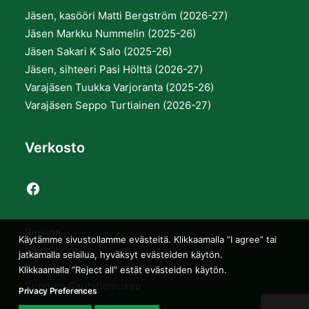
Jäsen, kasööri Matti Bergström (2026-27)
Jäsen Markku Nummelin (2025-26)
Jäsen Sakari K Salo (2025-26)
Jäsen, sihteeri Pasi Hölttä (2026-27)
Varajäsen Tuukka Varjoranta (2025-26)
Varajäsen Seppo Turtiainen (2026-27)
Verkosto
Resiina
Käytämme sivustollamme evästeitä. Klikkaamalla ”I agree” tai
Vaunut.org
jatkamalla selailua, hyväksyt evästeiden käytön.
Suomen Museorautatieliitto ry
Klikkaamalla ”Reject all” estät evästeiden käytön.
Suomen Rautatiemuseo
Privacy Preferences