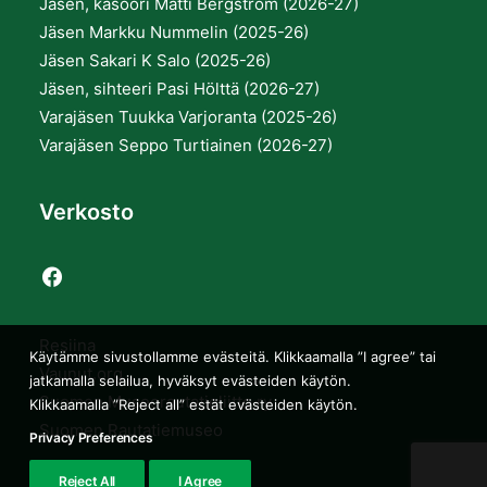
Jäsen, kasööri Matti Bergström (2026-27)
Jäsen Markku Nummelin (2025-26)
Jäsen Sakari K Salo (2025-26)
Jäsen, sihteeri Pasi Hölttä (2026-27)
Varajäsen Tuukka Varjoranta (2025-26)
Varajäsen Seppo Turtiainen (2026-27)
Verkosto
Resiina
Käytämme sivustollamme evästeitä. Klikkaamalla ”I agree” tai
Vaunut.org
jatkamalla selailua, hyväksyt evästeiden käytön.
Suomen Museorautatieliitto ry
Klikkaamalla ”Reject all” estät evästeiden käytön.
Suomen Rautatiemuseo
Privacy Preferences
Reject All
I Agree