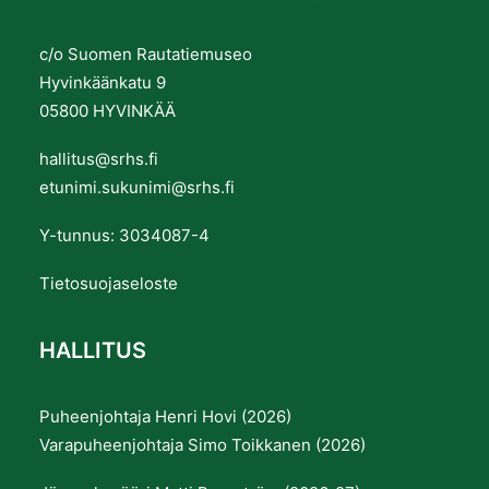
c/o Suomen Rautatiemuseo
Hyvinkäänkatu 9
05800 HYVINKÄÄ
hallitus@srhs.fi
etunimi.sukunimi@srhs.fi
Y-tunnus: 3034087-4
Tietosuojaseloste
HALLITUS
Puheenjohtaja Henri Hovi (2026)
Varapuheenjohtaja Simo Toikkanen (2026)