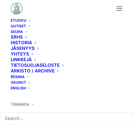
ETUSIVU
UUTISET
Uutinen/tapahtuma
SEURA
SRHS
HISTORIA
JÄSENYYS
YHTEYS
LINKKEJÄ
TIETOSUOJASELOSTE
ARKISTO / ARCHIVE
Kerhoilta 22.3.2021
RESIINA
VAUNUT
peruttu
ENGLISH
SEARCH
Kerhoilta 22.3.2021 on peruttu
koronaviruspandemian takia.