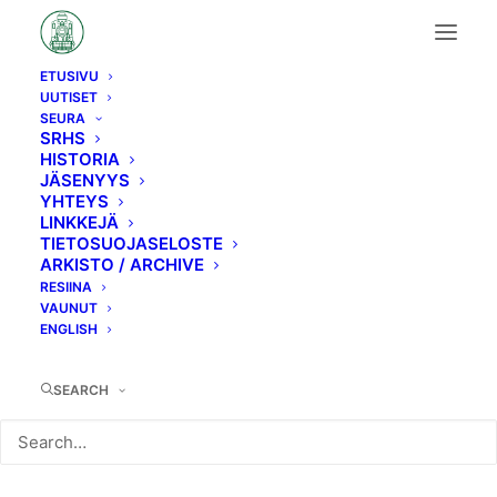
ETUSIVU
UUTISET
Uutinen/tapahtuma
SEURA
SRHS
HISTORIA
JÄSENYYS
YHTEYS
LINKKEJÄ
TIETOSUOJASELOSTE
ARKISTO / ARCHIVE
Asemapuistokävelyt
RESIINA
VAUNUT
Pitäjänmäellä ja
ENGLISH
Huopalahdessa
SEARCH