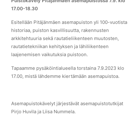
Puistokävely Pitäjänmäen asemapuistossa 7.9. klo
17.00-18.30
Esitellään Pitäjänmäen asemapuiston yli 100-vuotista
historiaa, puiston kasvillisuutta, rakennusten
arkkitehtuuria sekä rautatieliikenteen muutosten,
rautatietekniikan kehityksen ja lähiliikenteen
laajenemisen vaikutuksia puistoon.
Tapaamme pysäköintialueella torstaina 7.9.2023 klo
17.00, mistä lähdemme kiertämään asemapuistoa.
Asemapuistokävelyt järjestävät asemapuistotutkijat
Pirjo Huvila ja Liisa Nummela.