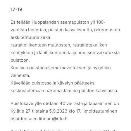
Puistokävely Huopalahden asemapuistossa 5.9. klo
17-19
Esitellään Huopalahden asemapuiston yli 100-
vuotista historiaa, puiston kasvillisuutta, rakennusten
arkkitehtuuria sekä
rautatieliikenteen muutosten, rautatietekniikan
kehityksen ja lähiliikenteen laajenemisen vaikutuksia
puistoon.
Kuullaan puiston asemakaavoituksen ja nykytilan
vaiheista.
Kävellään puistossa ja kävelyn päätteeksi
keskustelemaan näkemästämme puiston kahvilassa.
Puistokävelylle otetaan 40 vierasta ja tapaaminen on
Kylätie 27 tiistaina 5.9.2023 klo 17. Ilmoittautuminen
osoitteeseen lihnum@utu.fi