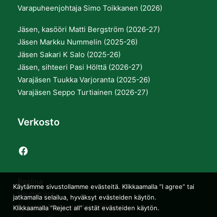
Varapuheenjohtaja Simo Toikkanen (2026)
Jäsen, kasööri Matti Bergström (2026-27)
Jäsen Markku Nummelin (2025-26)
Jäsen Sakari K Salo (2025-26)
Jäsen, sihteeri Pasi Hölttä (2026-27)
Varajäsen Tuukka Varjoranta (2025-26)
Varajäsen Seppo Turtiainen (2026-27)
Verkosto
Resiina
Käytämme sivustollamme evästeitä. Klikkaamalla ”I agree” tai
Vaunut.org
jatkamalla selailua, hyväksyt evästeiden käytön.
Suomen Museorautatieliitto ry
Klikkaamalla ”Reject all” estät evästeiden käytön.