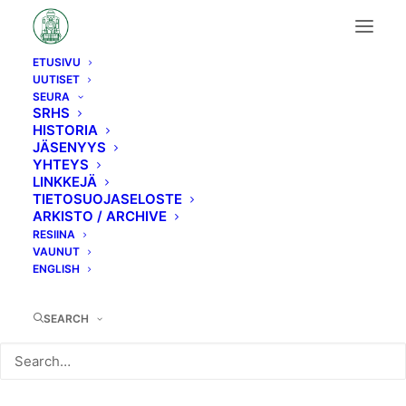
ETUSIVU
UUTISET
Uutinen/tapahtuma
SEURA
SRHS
HISTORIA
JÄSENYYS
YHTEYS
LINKKEJÄ
TIETOSUOJASELOSTE
ARKISTO / ARCHIVE
Syyskokous
RESIINA
VAUNUT
28.11.2022
ENGLISH
SEARCH
Hyvät jäsenet,