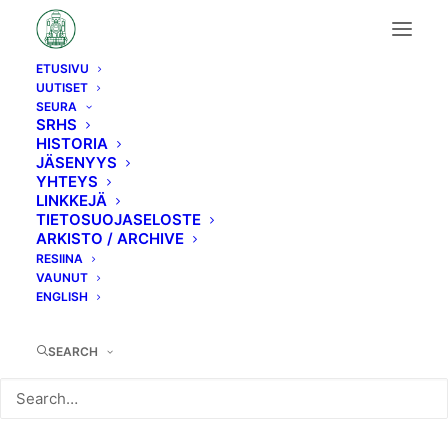
ETUSIVU
UUTISET
Uutinen/tapahtuma
SEURA
SRHS
HISTORIA
JÄSENYYS
YHTEYS
LINKKEJÄ
TIETOSUOJASELOSTE
ARKISTO / ARCHIVE
Kerhoilta 25.4.2022
RESIINA
VAUNUT
ENGLISH
SEARCH
SRHS järjestää kevätkauden viimeisen kerhoillan
25.4.2022 klo 17.30
Hotel Arthurissa (Vuorikatu 19, Helsinki).
Kerhoilta sisältää kevätkokouksen ja kahvitarjoilun.