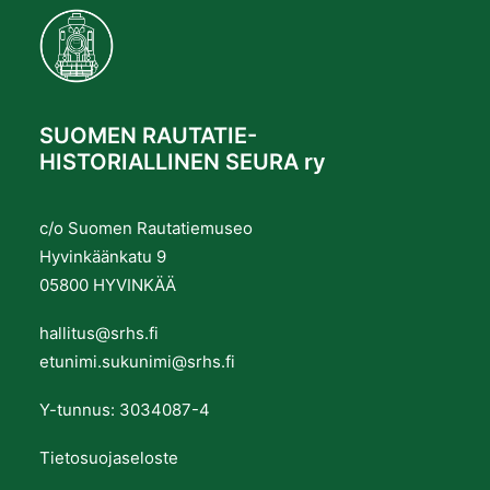
SUOMEN RAUTATIE-
HISTORIALLINEN SEURA ry
c/o Suomen Rautatiemuseo
Hyvinkäänkatu 9
05800 HYVINKÄÄ
hallitus@srhs.fi
etunimi.sukunimi@srhs.fi
Y-tunnus: 3034087-4
Tietosuojaseloste