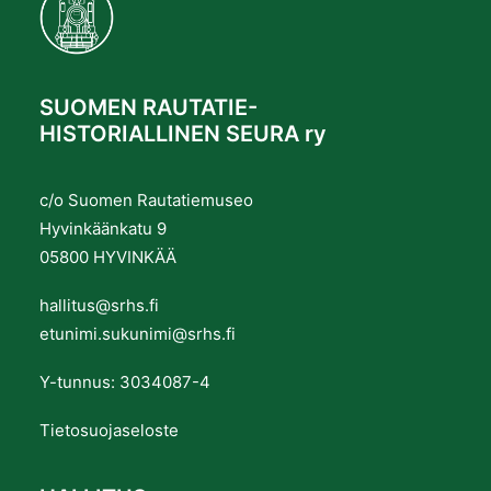
SUOMEN RAUTATIE-
HISTORIALLINEN SEURA ry
c/o Suomen Rautatiemuseo
Hyvinkäänkatu 9
05800 HYVINKÄÄ
hallitus@srhs.fi
etunimi.sukunimi@srhs.fi
Y-tunnus: 3034087-4
Tietosuojaseloste