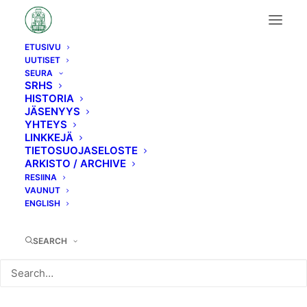
ETUSIVU
UUTISET
H-sarjat
SEURA
SRHS
HISTORIA
JÄSENYYS
YHTEYS
LINKKEJÄ
TIETOSUOJASELOSTE
ARKISTO / ARCHIVE
KAIKKI
H-SARJAT
RESIINA
VAUNUT
ENGLISH
SEARCH