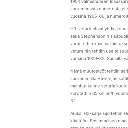
1904 valmistuneen tilaussarj
suuremmasta numerosta pienem
vuosina 1905–06 ja numeroi
H3-veturit olivat yhdyskoneis
sekä Stephensonin sisäpuolise
varustettiin kaasuvalaistukse
vetureihin tehtiin useita suu
vuosina 1929–32. Samalla vahv
Nämä muutostyöt tehtiin sarj
suuremmalla H5-sarjan katti
mainitut kolme veturia kuulu
korotettiin 85 km:iin/h vuon
32.
Aluksi H3-sarja sijoitettiin 
käyttöön. Ensimmäisen maail