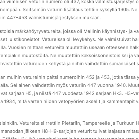
an viimeisen veturin numero oli 437, koska valmistusjärjestys ol
pään. Seitsemän veturin lisätilaus tehtiin syksyllä 1905. Ne v
tiin 447–453 valmistumisjärjestyksen mukaan.
toisia märkähöyryvetureita, joissa oli Mellinin käynnistys- ja vaih
t luistikoneistot. Vetureissa oli levykehys. Ne valmistuivat hal
lla. Vuosien mittaan vetureita muutettiin useaan otteeseen halko-
rempiakin muutostöitä. Ne muutettiin kaksoiskoneistoisiksi ja varus
istettiin vetureiden kehystä ja niihin vaihdettiin samanlaiset s
an muihin vetureihin paitsi numeroihin 452 ja 453, jotka tässä 
lalla. Sellainen vaihdettiin myös veturiin 447 vuonna 1940. Muu
ivat sarjaan H5, ja niistä 447 vuodesta 1942 sarjaan Hk3. H3-v
na 1934, mitä varten niiden vetopyörien akselit ja kammentapit v
Helsinkiin. Vetureita siirrettiin Pietariin, Tampereelle ja Turkuu
mansodan jälkeen H8–H9-sarjojen veturit tulivat laajassa mita