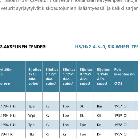
 Tällöin H3/Hk2-veturit siirrettiin hoitamaan kevyempien ratojen
eturit syrjäytyivät kiskoautojunien lisääntyessä, ja kaikki sarjan