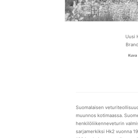
Uusi 
Brand
Kuva 
Suomalaisen veturiteollisuud
muunnos kotimaassa. Suomen
henkilöliikenneveturin valmi
sarjamerkiksi Hk2 vuonna 19