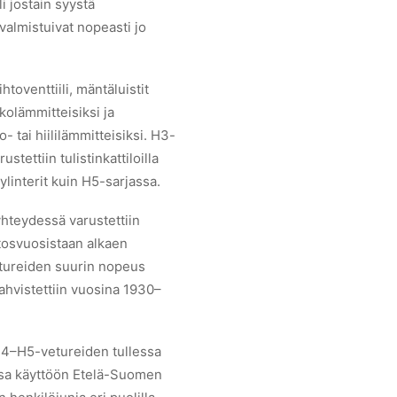
i jostain syystä
almistuivat nopeasti jo
toventtiili, mäntäluistit
kolämmitteisiksi ja
 tai hiililämmitteisiksi. H3-
tettiin tulistinkattiloilla
ylinterit kuin H5-sarjassa.
yhteydessä varustettiin
tosvuosistaan alkaen
etureiden suurin nopeus
ahvistettiin vuosina 1930–
n H4–H5-vetureiden tullessa
ssa käyttöön Etelä-Suomen