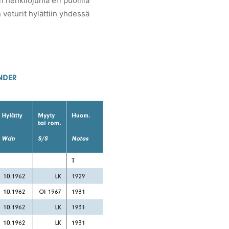
 henkilöjunia eri puolilla
 veturit hylättiin yhdessä