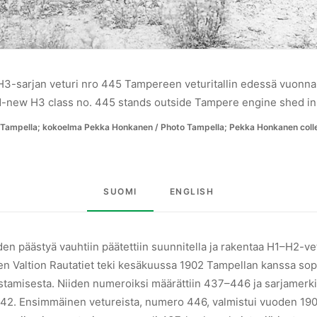
H3-sarjan veturi nro 445 Tampereen veturitallin edessä vuonna
-new H3 class no. 445 stands outside Tampere engine shed in
Tampella; kokoelma Pekka Honkanen / Photo Tampella; Pekka Honkanen coll
SUOMI
ENGLISH
en päästyä vauhtiin päätettiin suunnitella ja rakentaa H1–H2-ve
 Valtion Rautatiet teki kesäkuussa 1902 Tampellan kanssa 
stamisesta. Niiden numeroiksi määrättiin 437–446 ja sarjamerki
42. Ensimmäinen vetureista, numero 446, valmistui vuoden 190