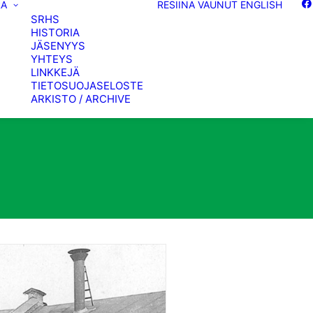
RA
RESIINA
VAUNUT
ENGLISH
SRHS
HISTORIA
JÄSENYYS
YHTEYS
LINKKEJÄ
TIETOSUOJASELOSTE
ARKISTO / ARCHIVE