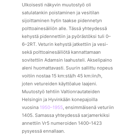
Ulkoisesti näkyvin muutostyö oli
satulatankin poistaminen ja vesitilan
sijoittaminen hytin taakse pidennetyn
polttoainesäiliön alle. Tässä yhteydessä
kehystä pidennettiin ja pyörästöksi tuli 0–
6–2RT. Veturin kehystä jatkettiin ja vesi-
sekä polttoainesäiliötä kannattamaan
sovitettiin Adamsin laahusteli. Akselipaino
aleni huomattavasti. Suurin sallittu nopeus
voitiin nostaa 15 km:stä/h 45 km:iin/h,
joten vetureiden käyttöalue laajeni.
Muutostyö tehtiin Valtionrautateiden
Helsingin ja Hyvinkään konepajoilla
vuosina
1950–1955
, ensimmäisenä veturiin
1405. Samassa yhteydessä sarjamerkiksi
annettiin Vr5 numeroiden 1400–1423
pysyessä ennallaan.