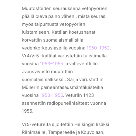
Muutostöiden seurauksena vetopyörien
päällä oleva paino väheni, mistä seurasi
myös taipumusta vetopyörien
luistamiseen. Kattilan koetushanat
korvattiin suomalaismallisilla
vedenkorkeuslaseilla vuosina
1950–1952
.
Vr4/Vr5 -kattilat varustettiin tulistimella
vuosina
1953–1955
ja valtaventtiilin
avausvivusto muutettiin
suomalaismalliseksi. Sarja varustettiin
Müllerin paineentasausmäntäluisteilla
vuosina
1953–1956
. Veturiin 1423
asennettiin radiopuhelinlaitteet vuonna
1955.
Vr5-vetureita sijoitettiin Helsingin lisäksi
Riihimäelle, Tampereelle ja Kouvolaan.