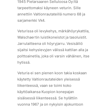
1945 Pietarsaaren Selluloosa Oy:ltä
tarpeettomaksi käyneen veturin. Sille
annettiin Valtionrautateillä numero 68 ja
sarjamerkki Vk4.
Veturissa oli levykehys, märkähöyrykattila,
Walschaertin luistikoneistot ja tasoluistit.
Jarrulaitteena oli höyryjarru. Vesisäiliö
sijaitsi kehyslevyjen välissä kattilan alla ja
polttoainetila, joka oli varsin vähäinen, itse
hytissä.
Veturia ei sen pienen koon takia koskaan
käytetty Valtionrautateiden yleisessä
liikenteessä, vaan se toimi koko
käyttöaikansa Kuopion konepajan
sisäisessä liikenteessä. Se hylättiin
vuonna 1967 ja on nykyisin ajokuntoon