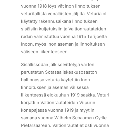
vuonna 1918 löysivät Inon linnoituksen
veturitallista venäläisten jäljiltä. Veturia oli
käytetty rakennusaikana linnoituksen
sisäisiin kuljetuksiin ja Valtionrautateiden
radan valmistuttua vuonna 1915 Terijoelta
Inoon, myös Inon aseman ja linnoituksen
väliseen liikenteeseen.
Sisällissodan jälkiselvittelyjä varten
perustetun Sotasaaliskeskusosaston
hallinnassa veturia käytettiin Inon
linnoituksen ja aseman välisessä
liikenteessä elokuuhun 1919 saakka. Veturi
korjattiin Valtionrautateiden Viipurin
konepajassa vuonna 1919 ja myytiin
samana vuonna Wilhelm Schauman Oy:lle
Pietarsaareen. Valtionrautatiet osti vuonna