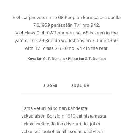
Vk4-sarjan veturi nro 68 Kuopion konepaja-alueella
7.6.1959 perässään Tv1 nro 942.
Vk4 class 0–4–0WT shunter no. 68 is seen in the
yard of the VR Kuopio workshops on 7 June 1959,
with Tv1 class 2–8–0 no. 942 in the rear.
Kuva Ian G. T. Duncan / Photo Ian G.T. Duncan
SUOMI
ENGLISH
Tämä veturi oli toinen kahdesta
saksalaisen Borsigin 1910 valmistamasta
kaksiakselisesta tankkiveturista, jotka
valkoiset joukot sisällissodan päätyttyä