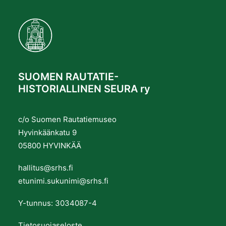
SUOMEN RAUTATIE-
HISTORIALLINEN SEURA ry
c/o Suomen Rautatiemuseo
Hyvinkäänkatu 9
05800 HYVINKÄÄ
hallitus@srhs.fi
etunimi.sukunimi@srhs.fi
Y-tunnus: 3034087-4
Tietosuojaseloste