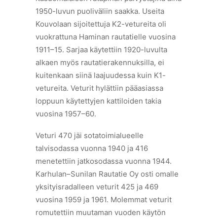
1950-luvun puoliväliin saakka. Useita
Kouvolaan sijoitettuja K2-vetureita oli
vuokrattuna Haminan rautatielle vuosina
1911–15. Sarjaa käytettiin 1920-luvulta
alkaen myös rautatierakennuksilla, ei
kuitenkaan siinä laajuudessa kuin K1-
vetureita. Veturit hylättiin pääasiassa
loppuun käytettyjen kattiloiden takia
vuosina 1957–60.
Veturi 470 jäi sotatoimialueelle
talvisodassa vuonna 1940 ja 416
menetettiin jatkosodassa vuonna 1944.
Karhulan–Sunilan Rautatie Oy osti omalle
yksityisradalleen veturit 425 ja 469
vuosina 1959 ja 1961. Molemmat veturit
romutettiin muutaman vuoden käytön