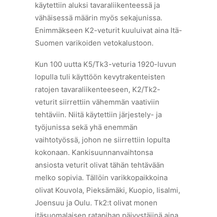
käytettiin aluksi tavaraliikenteessä ja
vähäisessä määrin myös sekajunissa.
Enimmäkseen K2-veturit kuuluivat aina Itä-
Suomen varikoiden vetokalustoon.
Kun 100 uutta K5/Tk3-veturia 1920-luvun
lopulla tuli käyttöön kevytrakenteisten
ratojen tavaraliikenteeseen, K2/Tk2-
veturit siirrettiin vähemmän vaativiin
tehtäviin. Niitä käytettiin järjestely- ja
työjunissa sekä yhä enemmän
vaihtotyössä, johon ne siirrettiin lopulta
kokonaan. Kankisuunnanvaihtonsa
ansiosta veturit olivat tähän tehtävään
melko sopivia. Tällöin varikkopaikkoina
olivat Kouvola, Pieksämäki, Kuopio, Iisalmi,
Joensuu ja Oulu. Tk2:t olivat monen
itäsuomalaisen ratapihan päivystäjinä aina