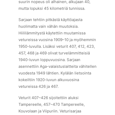
suurin nopeus oli alhainen, alkujaan 40,
mutta lopuksi 45 kilometriä tunnissa.
Sarjaan tehtiin pitkästä käyttöajasta
huolimatta vain vähän muutoksia.
Hiililämmitystä käytettiin muutamissa
vetureissa vuosina 1909–10 ja myöhemmin
1950-luvulla. Lisäksi veturit 407, 412, 423,
457, 468 ja 469 olivat turvelämmitteisiä
1940-luvun loppuvuosina. Sarjaan
asennettiin Aga-valaistuslaitteita vähitellen
vuodesta 1949 lähtien. Kylälän lietsointa
kokeiltiin 1920-luvun alkuvuosina
vetureissa 426 ja 467.
Veturit 407–426 sijoitettiin aluksi
Tampereelle, 457–470 Tampereelle,
Kouvolaan ja Viipuriin. Veturisarjaa