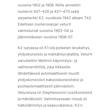
vuosina 1902 ja 1906. Niille annettiin
numerot 407–426 ja 457–470 sekä
sarjamerkki K2, vuodesta 1942 alkaen Tk2.
Edellisen numerosarjan veturit
valmistuivat vuosina 1903–04 ja
jälkimmäiseen vuosina 1906–07.
K2-sarjassa oli K1:stä poiketen levykehys,
yhdyskoneisto ja märkähöyrykattila. Veturit
varustettiin Mellinin käynnistys- ja
vaihtoventtiilillä, joka liikkeelle
lähdettäessä automaattisesti muutti
yhdyskoneiston kaksoiskoneistoksi ja
puoliautomaattisesti päinvastoin.
Vetureissa oli Stephensonin luistikoneistot
ja mäntäluistit. Valmistuessaan niissä oli
halkolämmitys ja kaasuvalaistus. K2:n