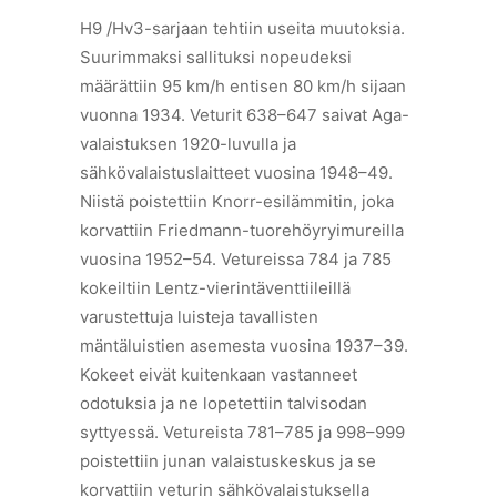
H9 /Hv3-sarjaan tehtiin useita muutoksia.
Suurimmaksi sallituksi nopeudeksi
määrättiin 95 km/h entisen 80 km/h sijaan
vuonna 1934. Veturit 638–647 saivat Aga-
valaistuksen 1920-luvulla ja
sähkövalaistuslaitteet vuosina 1948–49.
Niistä poistettiin Knorr-esilämmitin, joka
korvattiin Friedmann-tuorehöyryimureilla
vuosina 1952–54. Vetureissa 784 ja 785
kokeiltiin Lentz-vierintäventtiileillä
varustettuja luisteja tavallisten
mäntäluistien asemesta vuosina 1937–39.
Kokeet eivät kuitenkaan vastanneet
odotuksia ja ne lopetettiin talvisodan
syttyessä. Vetureista 781–785 ja 998–999
poistettiin junan valaistuskeskus ja se
korvattiin veturin sähkövalaistuksella