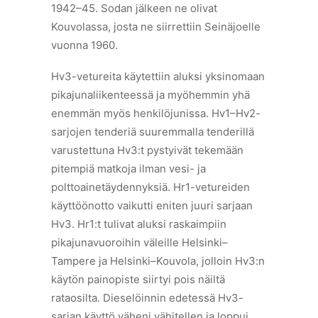
1942–45. Sodan jälkeen ne olivat
Kouvolassa, josta ne siirrettiin Seinäjoelle
vuonna 1960.
Hv3-vetureita käytettiin aluksi yksinomaan
pikajunaliikenteessä ja myöhemmin yhä
enemmän myös henkilöjunissa. Hv1–Hv2-
sarjojen tenderiä suuremmalla tenderillä
varustettuna Hv3:t pystyivät tekemään
pitempiä matkoja ilman vesi- ja
polttoainetäydennyksiä. Hr1-vetureiden
käyttöönotto vaikutti eniten juuri sarjaan
Hv3. Hr1:t tulivat aluksi raskaimpiin
pikajunavuoroihin väleille Helsinki–
Tampere ja Helsinki–Kouvola, jolloin Hv3:n
käytön painopiste siirtyi pois näiltä
rataosilta. Dieselöinnin edetessä Hv3-
sarjan käyttö väheni vähitellen ja loppui