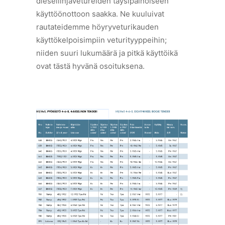
diesellinjavetureiden täysipainoiseen
käyttöönottoon saakka. Ne kuuluivat
rautateidemme höyryveturikauden
käyttökelpoisimpiin veturityyppeihin;
niiden suuri lukumäärä ja pitkä käyttöikä
ovat tästä hyvänä osoituksena.