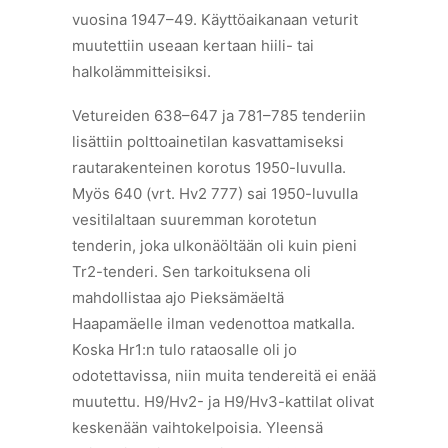
vuosina 1947–49. Käyttöaikanaan veturit
muutettiin useaan kertaan hiili- tai
halkolämmitteisiksi.
Vetureiden 638–647 ja 781–785 tenderiin
lisättiin polttoainetilan kasvattamiseksi
rautarakenteinen korotus 1950-luvulla.
Myös 640 (vrt. Hv2 777) sai 1950-luvulla
vesitilaltaan suuremman korotetun
tenderin, joka ulkonäöltään oli kuin pieni
Tr2-tenderi. Sen tarkoituksena oli
mahdollistaa ajo Pieksämäeltä
Haapamäelle ilman vedenottoa matkalla.
Koska Hr1:n tulo rataosalle oli jo
odotettavissa, niin muita tendereitä ei enää
muutettu. H9/Hv2- ja H9/Hv3-kattilat olivat
keskenään vaihtokelpoisia. Yleensä