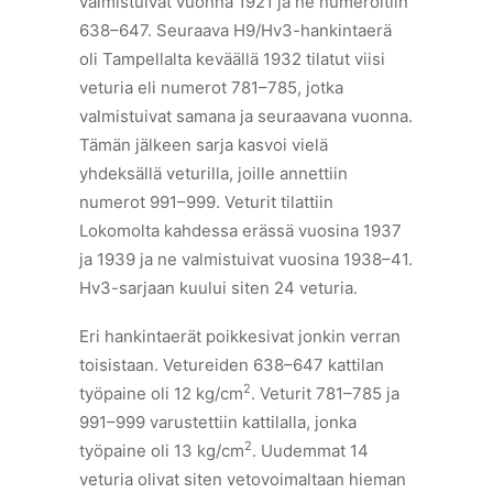
valmistuivat vuonna 1921 ja ne numeroitiin
638–647. Seuraava H9/Hv3-hankintaerä
oli Tampellalta keväällä 1932 tilatut viisi
veturia eli numerot 781–785, jotka
valmistuivat samana ja seuraavana vuonna.
Tämän jälkeen sarja kasvoi vielä
yhdeksällä veturilla, joille annettiin
numerot 991–999. Veturit tilattiin
Lokomolta kahdessa erässä vuosina 1937
ja 1939 ja ne valmistuivat vuosina 1938–41.
Hv3-sarjaan kuului siten 24 veturia.
Eri hankintaerät poikkesivat jonkin verran
toisistaan. Vetureiden 638–647 kattilan
2
työpaine oli 12 kg/cm
. Veturit 781–785 ja
991–999 varustettiin kattilalla, jonka
2
työpaine oli 13 kg/cm
. Uudemmat 14
veturia olivat siten vetovoimaltaan hieman