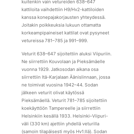
kuitenkin vain vetureiden 638–647
kattiloita vaihdettiin H9/Hv2-kattiloiden
kanssa konepajakorjausten yhteydessä.
Joitakin poikkeuksia lukuun ottamatta
korkeampipaineiset kattilat ovat pysyneet
vetureissa 781–785 ja 991–999.
Veturit 638–647 sijoitettiin aluksi Viipuriin.
Ne siirrettiin Kouvolaan ja Pieksämäelle
vuonna 1929. Jatkosodan aikana osa
siirrettiin Itä-Karjalaan Äänislinnaan, jossa
ne toimivat vuosina 1942–44. Sodan
jälkeen veturit olivat käytössä
Pieksämäellä. Veturit 781–785 sijoitettiin
koekäyttöön Tampereelle ja siirrettiin
Helsinkiin kesällä 1933. Helsinki–Viipuri-
väli (330 km) ajettiin yhdellä veturilla
(samoin tilapäisesti myös Hv1:llä). Sodan