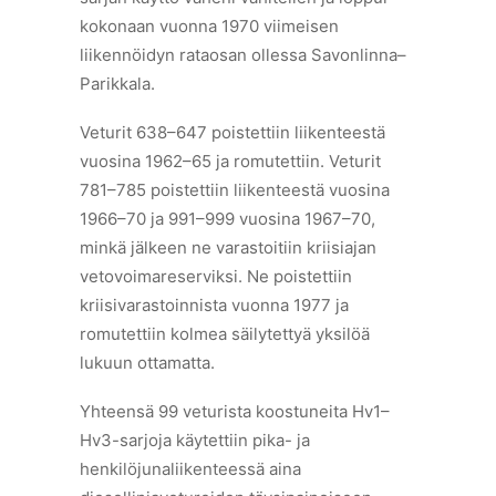
kokonaan vuonna 1970 viimeisen
liikennöidyn rataosan ollessa Savonlinna–
Parikkala.
Veturit 638–647 poistettiin liikenteestä
vuosina 1962–65 ja romutettiin. Veturit
781–785 poistettiin liikenteestä vuosina
1966–70 ja 991–999 vuosina 1967–70,
minkä jälkeen ne varastoitiin kriisiajan
vetovoimareserviksi. Ne poistettiin
kriisivarastoinnista vuonna 1977 ja
romutettiin kolmea säilytettyä yksilöä
lukuun ottamatta.
Yhteensä 99 veturista koostuneita Hv1–
Hv3-sarjoja käytettiin pika- ja
henkilöjunaliikenteessä aina