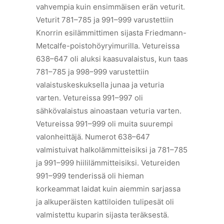
vahvempia kuin ensimmäisen erän veturit.
Veturit 781–785 ja 991–999 varustettiin
Knorrin esilämmittimen sijasta Friedmann-
Metcalfe-poistohöyryimurilla. Vetureissa
638–647 oli aluksi kaasuvalaistus, kun taas
781–785 ja 998–999 varustettiin
valaistuskeskuksella junaa ja veturia
varten. Vetureissa 991–997 oli
sähkövalaistus ainoastaan veturia varten.
Vetureissa 991–999 oli muita suurempi
valonheittäjä. Numerot 638–647
valmistuivat halkolämmitteisiksi ja 781–785
ja 991–999 hiililämmitteisiksi. Vetureiden
991–999 tenderissä oli hieman
korkeammat laidat kuin aiemmin sarjassa
ja alkuperäisten kattiloiden tulipesät oli
valmistettu kuparin sijasta teräksestä.