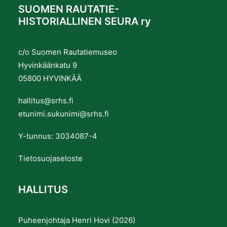
SUOMEN RAUTATIE-
HISTORIALLINEN SEURA ry
c/o Suomen Rautatiemuseo
Hyvinkäänkatu 9
05800 HYVINKÄÄ
hallitus@srhs.fi
etunimi.sukunimi@srhs.fi
Y-tunnus: 3034087-4
Tietosuojaseloste
HALLITUS
Puheenjohtaja Henri Hovi (2026)