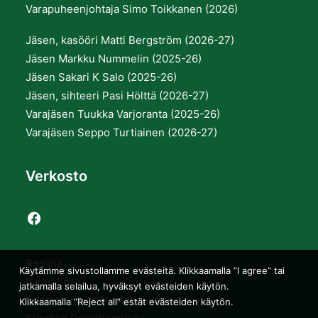
Varapuheenjohtaja Simo Toikkanen (2026)
Jäsen, kasööri Matti Bergström (2026-27)
Jäsen Markku Nummelin (2025-26)
Jäsen Sakari K Salo (2025-26)
Jäsen, sihteeri Pasi Hölttä (2026-27)
Varajäsen Tuukka Varjoranta (2025-26)
Varajäsen Seppo Turtiainen (2026-27)
Verkosto
Resiina
Käytämme sivustollamme evästeitä. Klikkaamalla ”I agree” tai
Vaunut.org
jatkamalla selailua, hyväksyt evästeiden käytön.
Suomen Museorautatieliitto ry
Klikkaamalla ”Reject all” estät evästeiden käytön.