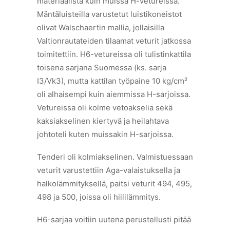
materiaalista kuin muissa H-vetureissa.
Mäntäluisteilla varustetut luistikoneistot
olivat Walschaertin mallia, jollaisilla
Valtionrautateiden tilaamat veturit jatkossa
toimitettiin. H6-vetureissa oli tulistinkattila
toisena sarjana Suomessa (ks. sarja
I3/Vk3), mutta kattilan työpaine 10 kg/cm²
oli alhaisempi kuin aiemmissa H-sarjoissa.
Vetureissa oli kolme vetoakselia sekä
kaksiakselinen kiertyvä ja heilahtava
johtoteli kuten muissakin H-sarjoissa.
Tenderi oli kolmiakselinen. Valmistuessaan
veturit varustettiin Aga-valaistuksella ja
halkolämmityksellä, paitsi veturit 494, 495,
498 ja 500, joissa oli hiililämmitys.
H6-sarjaa voitiin uutena perustellusti pitää