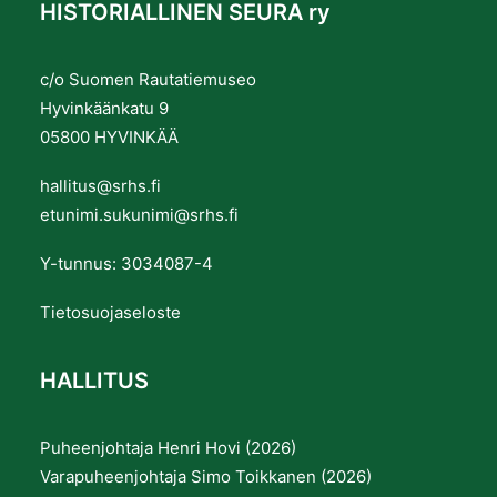
HISTORIALLINEN SEURA ry
c/o Suomen Rautatiemuseo
Hyvinkäänkatu 9
05800 HYVINKÄÄ
hallitus@srhs.fi
etunimi.sukunimi@srhs.fi
Y-tunnus: 3034087-4
Tietosuojaseloste
HALLITUS
Puheenjohtaja Henri Hovi (2026)
Varapuheenjohtaja Simo Toikkanen (2026)