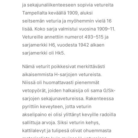
ja sekajunaliikenteeseen sopivia vetureita
Tampellalta keväällä 1909, aluksi
seitsemän veturia ja myöhemmin vielä 16
lisää. Koko sarja valmistui vuosina 1909–11.
Vetureille annettiin numerot 493–515 ja
sarjamerkki H6, vuodesta 1942 alkaen
sarjamerkki oli Hk5.
Nämä veturit poikkesivat merkittävästi
aikaisemmista H-sarjojen vetureista.
Niissä oli huomattavasti pienemmät
vetopyörät, joiden halkaisija oli sama G/Sk-
sarjojen sekajunavetureissa. Rakenteessa
pyrittiin keveyteen, jotta veturin
akselipaino ei olisi ylittänyt kevyille radoilla
sallittuja arvoja. Siksi veturin kehys,
kattilalevyt ja tulipesä olivat ohuemmasta