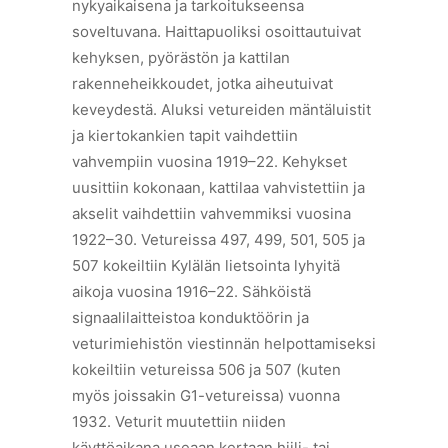
nykyaikaisena ja tarkoitukseensa
soveltuvana. Haittapuoliksi osoittautuivat
kehyksen, pyörästön ja kattilan
rakenneheikkoudet, jotka aiheutuivat
keveydestä. Aluksi vetureiden mäntäluistit
ja kiertokankien tapit vaihdettiin
vahvempiin vuosina 1919–22. Kehykset
uusittiin kokonaan, kattilaa vahvistettiin ja
akselit vaihdettiin vahvemmiksi vuosina
1922–30. Vetureissa 497, 499, 501, 505 ja
507 kokeiltiin Kylälän lietsointa lyhyitä
aikoja vuosina 1916–22. Sähköistä
signaalilaitteistoa konduktöörin ja
veturimiehistön viestinnän helpottamiseksi
kokeiltiin vetureissa 506 ja 507 (kuten
myös joissakin G1-vetureissa) vuonna
1932. Veturit muutettiin niiden
käyttöaikana useaan kertaan hiili- tai