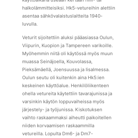
halkolämmitteisiksi. Hk5-vetureihin alettiin
asentaa sähkövalaistuslaitteita 1940-
luvulla.
Veturit sijoitettiin aluksi pääasiassa Oulun,
Viipurin, Kuopion ja Tampereen varikoille.
Myöhemmin niitä oli käytössä myös muun
muassa Seinäjoella, Kouvolassa,
Pieksämäellä, Joensuussa ja Iisalmessa.
Oulun seutu oli kuitenkin aina Hk5:ien
keskeinen käyttöalue. Henkilöliikenteen
ohella vetureita käytettiin tavarajunissa ja
varsinkin käytön loppuvaiheissa myös
järjestely- ja työjunissa. Kiskotuksen
vaihto raskaammaksi aiheutti paikoitellen
niiden korvaamisen raskaammilla
vetureilla. Lopulta Dm6- ja Dm7-