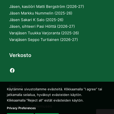
Jäsen, kasööri Matti Bergström (2026-27)
Jäsen Markku Nummelin (2025-26)
Jäsen Sakari K Salo (2025-26)
Jäsen, sihteeri Pasi Hölttä (2026-27)
Varajäsen Tuukka Varjoranta (2025-26)
Varajäsen Seppo Turtiainen (2026-27)
Verkosto
Resiina
Käytämme sivustollamme evästeitä. Klikkaamalla ”I agree” tai
Vaunut.org
jatkamalla selailua, hyväksyt evästeiden käytön.
Suomen Museorautatieliitto ry
Klikkaamalla ”Reject all” estät evästeiden käytön.
Suomen Rautatiemuseo
Privacy Preferences