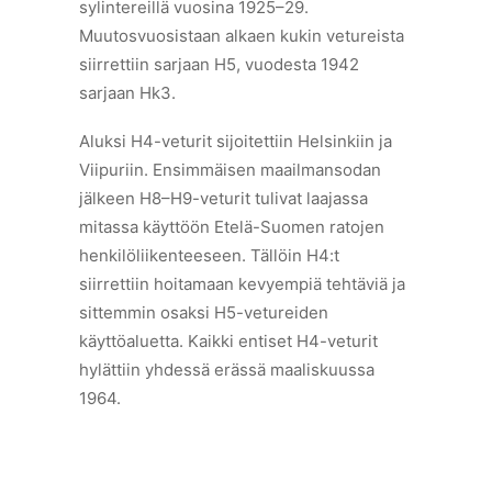
sylintereillä vuosina 1925–29.
Muutosvuosistaan alkaen kukin vetureista
siirrettiin sarjaan H5, vuodesta 1942
sarjaan Hk3.
Aluksi H4-veturit sijoitettiin Helsinkiin ja
Viipuriin. Ensimmäisen maailmansodan
jälkeen H8–H9-veturit tulivat laajassa
mitassa käyttöön Etelä-Suomen ratojen
henkilöliikenteeseen. Tällöin H4:t
siirrettiin hoitamaan kevyempiä tehtäviä ja
sittemmin osaksi H5-vetureiden
käyttöaluetta. Kaikki entiset H4-veturit
hylättiin yhdessä erässä maaliskuussa
1964.