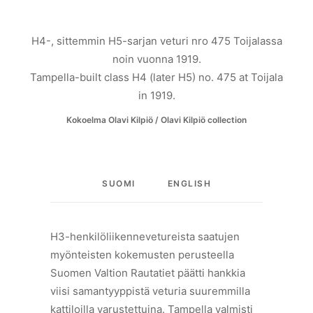
H4-, sittemmin H5-sarjan veturi nro 475 Toijalassa
noin vuonna 1919.
Tampella-built class H4 (later H5) no. 475 at Toijala
in 1919.
Kokoelma Olavi Kilpiö / Olavi Kilpiö collection
SUOMI
ENGLISH
H3-henkilöliikennevetureista saatujen
myönteisten kokemusten perusteella
Suomen Valtion Rautatiet päätti hankkia
viisi samantyyppistä veturia suuremmilla
kattiloilla varustettuina. Tampella valmisti