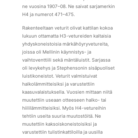
ne vuosina 1907–08. Ne saivat sarjamerkin
H4 ja numerot 471–475.
Rakenteeltaan veturit olivat kattilan kokoa
lukuun ottamatta H3-vetureiden kaltaisia
yhdyskoneistoisia märkähöyryvetureita,
joissa oli Mellinin käynnistys- ja
vaihtoventtiili sekä mäntäluistit. Sarjassa
oli levykehys ja Stephensonin sisäpuoliset
luistikoneistot. Veturit valmistuivat
halkolämmitteisiksi ja varustettiin
kaasuvalaistuksella. Vuosien mittaan niitä
muutettiin useaan otteeseen halko- tai
hiililämmitteisiksi. Myös H4-vetureihin
tehtiin useita suuria muutostöitä. Ne
muutettiin kaksoiskoneistoisiksi ja
varustettiin tulistinkattiloilla ja uusilla