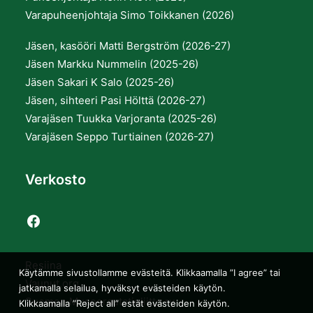
Varapuheenjohtaja Simo Toikkanen (2026)
Jäsen, kasööri Matti Bergström (2026-27)
Jäsen Markku Nummelin (2025-26)
Jäsen Sakari K Salo (2025-26)
Jäsen, sihteeri Pasi Hölttä (2026-27)
Varajäsen Tuukka Varjoranta (2025-26)
Varajäsen Seppo Turtiainen (2026-27)
Verkosto
Resiina
Käytämme sivustollamme evästeitä. Klikkaamalla ”I agree” tai
Vaunut.org
jatkamalla selailua, hyväksyt evästeiden käytön.
Suomen Museorautatieliitto ry
Klikkaamalla ”Reject all” estät evästeiden käytön.