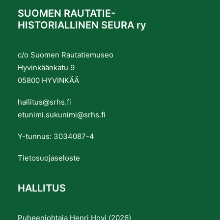
SUOMEN RAUTATIE-
HISTORIALLINEN SEURA ry
c/o Suomen Rautatiemuseo
Hyvinkäänkatu 9
05800 HYVINKÄÄ
hallitus@srhs.fi
etunimi.sukunimi@srhs.fi
Y-tunnus: 3034087-4
Tietosuojaseloste
HALLITUS
Puheenjohtaja Henri Hovi (2026)