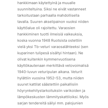
hankkimaan käytettyinä ja muualle
suunniteltuina. Siksi ne eivät vastanneet
tarkoitustaan parhaalla mahdollisella
tavalla. Suuren akselipainon vuoksi niiden
käyttöalue oli rajoitettu. Varaosien
hankkiminen tuotti ilmeisiä vaikeuksia,
koska vuonna 1948 Ruotsista ostettiin
vielä yksi Tb-veturi varaosalähteeksi (sen
kuparinen tulipesä sisältyi hintaan). Ne
olivat kuitenkin kymmenvuotisena
käyttökautenaan merkittävä vetovoimalisä
1940-luvun veturipulan aikana. Veturit
hylättiin vuosina 1952–53, mutta niiden
suuret kattilat säästettiin paikallisiin
höyrynkehitystarkoituksiin varikoiden ja
lämpökeskusten lämmityskattiloiksi. Myös
sarjan tendereitä säilyi mm. palojunien