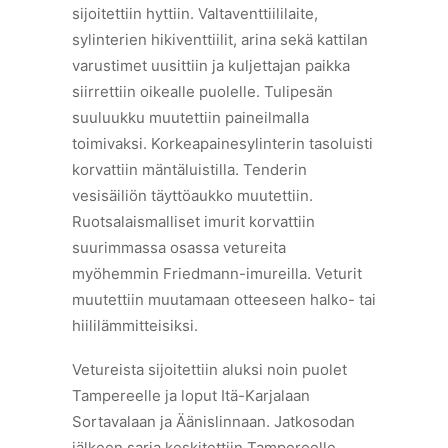
sijoitettiin hyttiin. Valtaventtiililaite,
sylinterien hikiventtiilit, arina sekä kattilan
varustimet uusittiin ja kuljettajan paikka
siirrettiin oikealle puolelle. Tulipesän
suuluukku muutettiin paineilmalla
toimivaksi. Korkeapainesylinterin tasoluisti
korvattiin mäntäluistilla. Tenderin
vesisäiliön täyttöaukko muutettiin.
Ruotsalaismalliset imurit korvattiin
suurimmassa osassa vetureita
myöhemmin Friedmann-imureilla. Veturit
muutettiin muutamaan otteeseen halko- tai
hiililämmitteisiksi.
Vetureista sijoitettiin aluksi noin puolet
Tampereelle ja loput Itä-Karjalaan
Sortavalaan ja Äänislinnaan. Jatkosodan
jälkeen sarja keskitettiin Tampereelle.