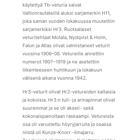
käytettyä Tb-veturia saivat
Valtionrautateillä aluksi sarjamerkin H11,
joka saman vuoden lokakuussa muutettiin
sarjamerkiksi Hr3. Ruotsalaiset
veturitehtaat Motala, Nydqvist & Holm,
Falun ja Atlas olivat valmistaneet veturit
vuosina 1906–08. Vetureille annettiin
numerot 1907–1919 ja ne asetettiin
liikenteeseen huhtikuun ja lokakuun
välisenä aikana vuonna 1942.
Hr3-veturit olivat Hr2-vetureiden kaltaisia
ja kokoisia. Hr3:n tuli- ja arinapinnat olivat
suuremmat ja se oli akseli- sekä
kokonaispainoltaan raskaampi. Vetureista
osa oli varustettu höyryjarrulla ja osassa
niistä oli Kunze-Knorr -ilmajarru.