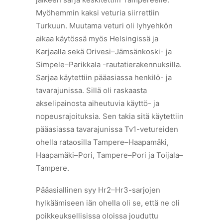
Myöhemmin kaksi veturia siirrettiin
Turkuun. Muutama veturi oli lyhyehkön
aikaa käytössä myös Helsingissä ja
Karjaalla sekä Orivesi–Jämsänkoski- ja
Simpele–Parikkala -rautatierakennuksilla.
Sarjaa käytettiin pääasiassa henkilö- ja
tavarajunissa. Sillä oli raskaasta
akselipainosta aiheutuvia käyttö- ja
nopeusrajoituksia. Sen takia sitä käytettiin
pääasiassa tavarajunissa Tv1-vetureiden
ohella rataosilla Tampere–Haapamäki,
Haapamäki–Pori, Tampere–Pori ja Toijala–
Tampere.
Pääasiallinen syy Hr2–Hr3-sarjojen
hylkäämiseen iän ohella oli se, että ne oli
poikkeuksellisissa oloissa jouduttu