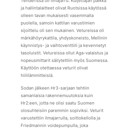
Tenderissä oli ilmajarru. Kuljettajan paikka
ja hallintalaitteet olivat Ruotsissa käytössä
olleen tavan mukaisesti vasemmalla
puolella, samoin kattilan varustimien
sijoittelu oli sen mukainen. Vetureissa oli
märkähöyrykattila, yhdyskoneisto, Mellinin
käynnistys- ja vaihtoventtiili ja kevennetyt
tasoluistit. Vetureissa ollut Aga-valaistus ja
nopeusmittarit säilytettiin myös Suomessa.
Käyttöön otettaessa veturit olivat
hiililämmitteisiä.
Sodan jälkeen Hr3-sarjaan tehtiin
samanlaisia rakennemuutoksia kuin
Hr2:een, jotta ne olisi saatu Suomen
olosuhteisiin paremmin sopiviksi. Veturit
varustettiin ilmajarrulla, soittokellolla ja
Friedmannin voidepumpulla, joka