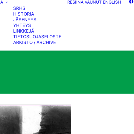
RA
RESIINA
VAUNUT
ENGLISH
SRHS
HISTORIA
JÄSENYYS
YHTEYS
LINKKEJÄ
TIETOSUOJASELOSTE
ARKISTO / ARCHIVE
Hr4-2501-kok-Olli-Kauhanen-web-