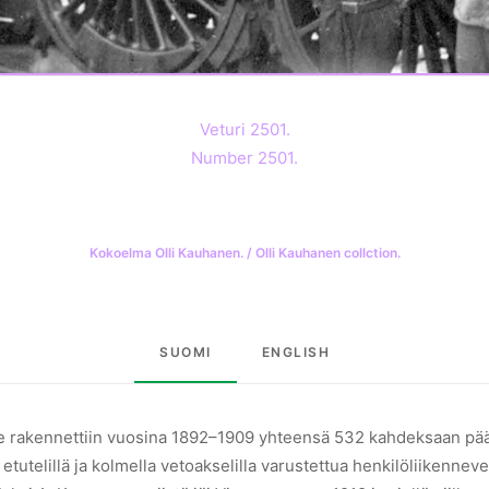
Veturi 2501.
Number 2501.
Kokoelma Olli Kauhanen. / Olli Kauhanen collction.
SUOMI
ENGLISH
ille rakennettiin vuosina 1892–1909 yhteensä 532 kahdeksaan pää
 etutelillä ja kolmella vetoakselilla varustettua henkilöliikenne