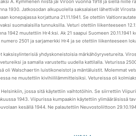
rjaksi A. Kymmenen niistä jäi Viroon vuonna 1918 ja siellä niill
nna 1930. Jatkosodan alkupuolella saksalaiset lähettivät Virost
aan konepajassa korjattuna 21.11.1941. Se otettiin Valtionrauta
avaksi suomalaisilla tunnuksilla. Veturi otettiin liikenteeseen 1
nna 1942 muutettiin Hr4:ksi. Ak 21 saapui Suomeen 20.11.1941 k
n numero 2501 ja sarjamerkki Hr4 ja se otettiin liikenteeseen l
eet kaksisylinterisiä yhdyskoneistoisia märkähöyryvetureita. Viro
vetureiksi ja samalla varustettu uudella kattilalla. Veturissa 2500
sä oli Walschaertin luistikoneistot ja mäntäluistit. Molemmat vetu
ssa ne muutettiin kivihiililämmitteisiksi. Vetureissa oli kolmiaks
i Helsinkiin, jossa sitä käytettiin vaihtotöihin. Se siirrettiin Viip
kakuussa 1943. Viipurissa kumpaakin käytettiin ylimääräisissä tavar
volaan kesällä 1944. Ne palautettiin Neuvostoliittoon 29.10.19