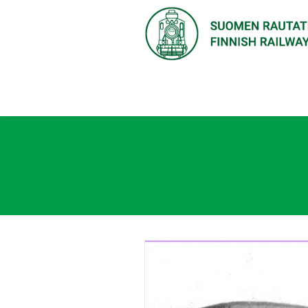
Kokoelma Olli Kauhanen. / Olli Ka
options="width:1500,height:933,
300x187.jpg'" data-lb-index="0">