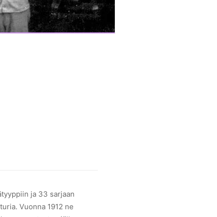
Kummastakaan H10/Hr4-v
There is no available p
tyyppiin ja 33 sarjaan
veturia. Vuonna 1912 ne