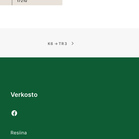
K6 → TR3
Verkosto
Resiina