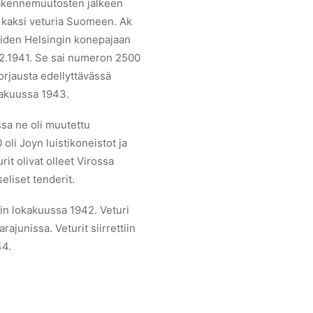
e rakennemuutosten jälkeen
a kaksi veturia Suomeen. Ak
teiden Helsingin konepajaan
2.12.1941. Se sai numeron 2500
orjausta edellyttävässä
okakuussa 1943.
ssa ne oli muutettu
 oli Joyn luistikoneistot ja
rit olivat olleet Virossa
eliset tenderit.
uriin lokakuussa 1942. Veturi
ajunissa. Veturit siirrettiin
44.