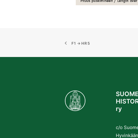
F1 → HR5
SUOME
HISTOR
ry
c/o Suom
Hyvinkään