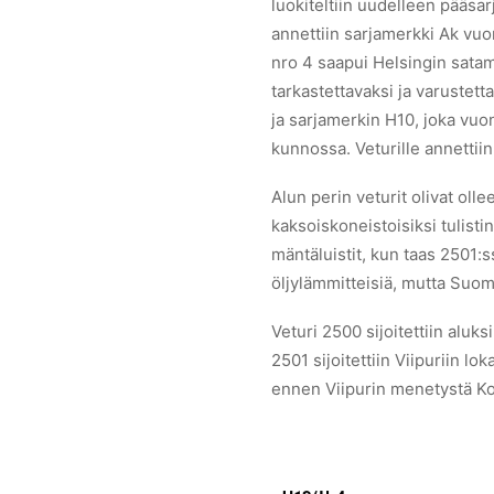
luokiteltiin uudelleen pääsa
annettiin sarjamerkki Ak vuo
nro 4 saapui Helsingin satam
tarkastettavaksi ja varustett
ja sarjamerkin H10, joka vuo
kunnossa. Veturille annettii
Alun perin veturit olivat oll
kaksoiskoneistoisiksi tulistin
mäntäluistit, kun taas 2501:s
öljylämmitteisiä, mutta Suome
Veturi 2500 sijoitettiin aluks
2501 sijoitettiin Viipuriin lo
ennen Viipurin menetystä Kou