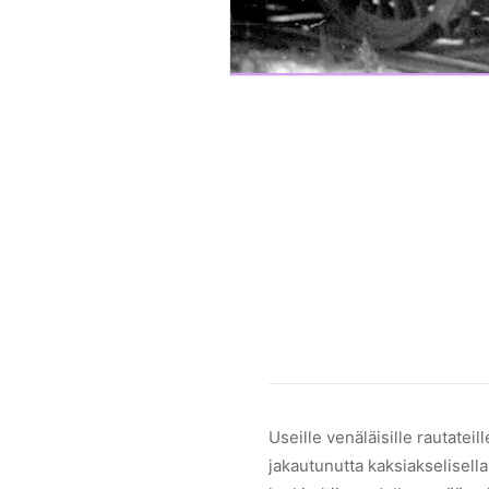
Ak-sarjan veturi nro 4,
ways Ak class no. 4 once
Useille venäläisille rautate
jakautunutta kaksiakselisella