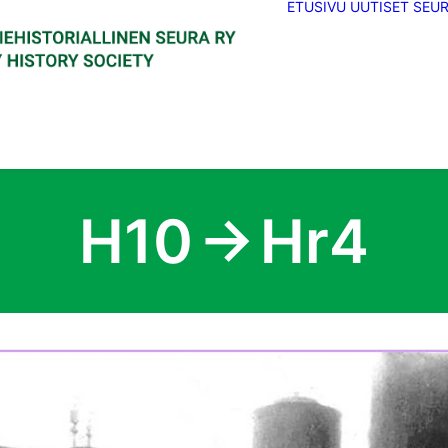
ETUSIVU
UUTISET
SEU
H10 → Hr4
uhanen collction." data-lbox="ilightbox_gallery-880921" data-
thumbnail: 'https://www.srhs.fi/wp-content/uploads/2024/10/