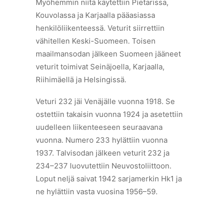
Myöhemmin niitä käytettiin Pietarissa,
Kouvolassa ja Karjaalla pääasiassa
henkilöliikenteessä. Veturit siirrettiin
vähitellen Keski-Suomeen. Toisen
maailmansodan jälkeen Suomeen jääneet
veturit toimivat Seinäjoella, Karjaalla,
Riihimäellä ja Helsingissä.
Veturi 232 jäi Venäjälle vuonna 1918. Se
ostettiin takaisin vuonna 1924 ja asetettiin
uudelleen liikenteeseen seuraavana
vuonna. Numero 233 hylättiin vuonna
1937. Talvisodan jälkeen veturit 232 ja
234–237 luovutettiin Neuvostoliittoon.
Loput neljä saivat 1942 sarjamerkin Hk1 ja
ne hylättiin vasta vuosina 1956–59.