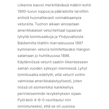
Liikenne kasvoi merkittävässä määrin kohti
1800-luvun loppua ja pääradoille tarvittiin
entisiä huomattavasti voimakkaampia
vetureita. Tuohon aikaan ainoastaan
amerikkalaiset veturitehtaat lupasivat
lyhyitä toimitusaikoja ja Yhdysvalloista
Baldwinilta tilattiin marraskuussa 1897
kymmenen veturia toimitettavaksi Hangon
satamaan jo huhtikuussa 1898.
Käytännössä veturit saatiin liikenteeseen
saman vuoden syksyyn mennessä. Lyhyt
toimitusaika edellytti, että veturit voitiin
valmistaa amerikkalaistyylisesti, joten
niissä oli esimerkiksi kankikehys
perinteisemmän levykehyksen sijaan.
Pyörästö 4–6–0 osoittautui niin
onnistuneeksi, että se oli uusissa