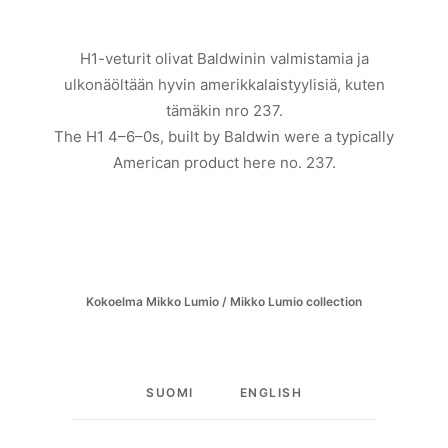
H1-veturit olivat Baldwinin valmistamia ja
ulkonäöltään hyvin amerikkalaistyylisiä, kuten
tämäkin nro 237.
The H1 4–6–0s, built by Baldwin were a typically
American product here no. 237.
Kokoelma Mikko Lumio / Mikko Lumio collection
SUOMI
ENGLISH