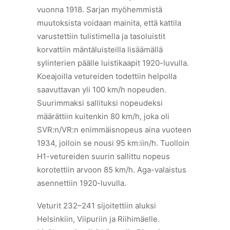
vuonna 1918. Sarjan myöhemmistä
muutoksista voidaan mainita, että kattila
varustettiin tulistimella ja tasoluistit
korvattiin mäntäluisteilla lisäämällä
sylinterien päälle luistikaapit 1920-luvulla.
Koeajoilla vetureiden todettiin helpolla
saavuttavan yli 100 km/h nopeuden.
Suurimmaksi sallituksi nopeudeksi
määrättiin kuitenkin 80 km/h, joka oli
SVR:n/VR:n enimmäisnopeus aina vuoteen
1934, jolloin se nousi 95 km:iin/h. Tuolloin
H1-vetureiden suurin sallittu nopeus
korotettiin arvoon 85 km/h. Aga-valaistus
asennettiin 1920-luvulla.
Veturit 232–241 sijoitettiin aluksi
Helsinkiin, Viipuriin ja Riihimäelle.