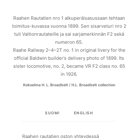
Raahen Rautatien nro 1 alkuperäisasussaan tehtaan
toimitus-kuvassa vuonna 1899. Sen sisarveturi nro 2
tuli Valtionrautateille ja sai sarjamerkinnän F2 sekä
numeron 65.
Raahe Railway 2–4–2T no. 1 in original livery for the
official Baldwin builder’s delivery photo of 1899. Its
sister locomotive, no. 2, became VR F2 class no. 65
in 1926.
Kokoelma H. L. Broadbelt / H.L. Broadbelt collection
SUOMI
ENGLISH
Raahen rautatien oston yhteydessä