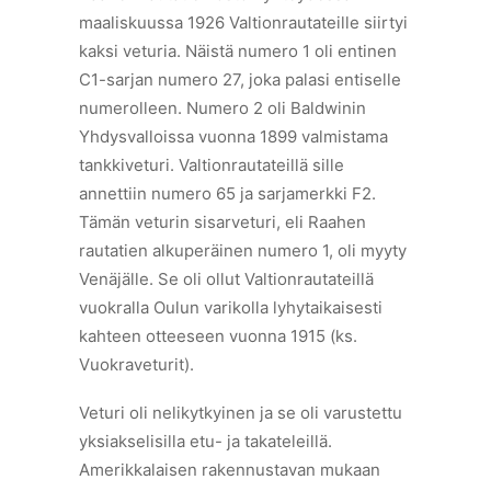
maaliskuussa 1926 Valtionrautateille siirtyi
kaksi veturia. Näistä numero 1 oli entinen
C1-sarjan numero 27, joka palasi entiselle
numerolleen. Numero 2 oli Baldwinin
Yhdysvalloissa vuonna 1899 valmistama
tankkiveturi. Valtionrautateillä sille
annettiin numero 65 ja sarjamerkki F2.
Tämän veturin sisarveturi, eli Raahen
rautatien alkuperäinen numero 1, oli myyty
Venäjälle. Se oli ollut Valtionrautateillä
vuokralla Oulun varikolla lyhytaikaisesti
kahteen otteeseen vuonna 1915 (ks.
Vuokraveturit).
Veturi oli nelikytkyinen ja se oli varustettu
yksiakselisilla etu- ja takateleillä.
Amerikkalaisen rakennustavan mukaan