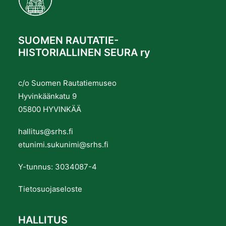
SUOMEN RAUTATIE-
HISTORIALLINEN SEURA ry
c/o Suomen Rautatiemuseo
Hyvinkäänkatu 9
05800 HYVINKÄÄ
hallitus@srhs.fi
etunimi.sukunimi@srhs.fi
Y-tunnus: 3034087-4
Tietosuojaseloste
HALLITUS