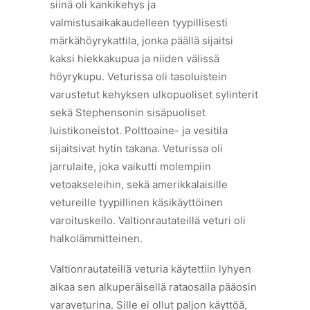
siinä oli kankikehys ja
valmistusaikakaudelleen tyypillisesti
märkähöyrykattila, jonka päällä sijaitsi
kaksi hiekkakupua ja niiden välissä
höyrykupu. Veturissa oli tasoluistein
varustetut kehyksen ulkopuoliset sylinterit
sekä Stephensonin sisäpuoliset
luistikoneistot. Polttoaine- ja vesitila
sijaitsivat hytin takana. Veturissa oli
jarrulaite, joka vaikutti molempiin
vetoakseleihin, sekä amerikkalaisille
vetureille tyypillinen käsikäyttöinen
varoituskello. Valtionrautateillä veturi oli
halkolämmitteinen.
Valtionrautateillä veturia käytettiin lyhyen
aikaa sen alkuperäisellä rataosalla pääosin
varaveturina. Sille ei ollut paljon käyttöä,