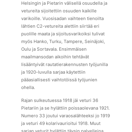
Helsingin ja Pietarin välisellä osuudella ja
vetureita sijoitettiin osuuden kaikille
varikoille. Vuosisadan vaihteen tienoilta
lähtien C2-vetureita alettiin siirtää eri
puolille maata ja sijoitusvarikoiksi tulivat
myös Hanko, Turku, Tampere, Seinäjoki,
Oulu ja Sortavala. Ensimmäisen
maailmansodan aikoihin tehtävät
lisääntyivät rautatierakennusten työjunilla
ja 1920-luvulla sarjaa käytettiin
pääasiallisesti vaihtotöissä työjunien
ohella.
Rajan sulkeutuessa 1918 jäi veturi 36
Pietariin ja se hylättiin poissaolevana 1921.
Numero 33 joutui varaosalähteeksi jo 1919
ja veturi 49 kolarivaurioitui 1918. Muut
sarjan veturit hylättiin täysin palvelleina