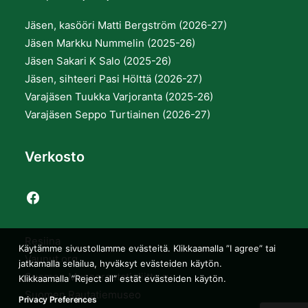
Jäsen, kasööri Matti Bergström (2026-27)
Jäsen Markku Nummelin (2025-26)
Jäsen Sakari K Salo (2025-26)
Jäsen, sihteeri Pasi Hölttä (2026-27)
Varajäsen Tuukka Varjoranta (2025-26)
Varajäsen Seppo Turtiainen (2026-27)
Verkosto
Resiina
Käytämme sivustollamme evästeitä. Klikkaamalla ”I agree” tai
Vaunut.org
jatkamalla selailua, hyväksyt evästeiden käytön.
Suomen Museorautatieliitto ry
Klikkaamalla ”Reject all” estät evästeiden käytön.
Suomen Rautatiemuseo
Privacy Preferences