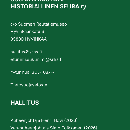
HISTORIALLINEN SEURA ry
c/o Suomen Rautatiemuseo
Hyvinkäänkatu 9
05800 HYVINKÄÄ
hallitus@srhs.fi
etunimi.sukunimi@srhs.fi
Y-tunnus: 3034087-4
Tietosuojaseloste
HALLITUS
Puheenjohtaja Henri Hovi (2026)
Varapuheenjohtaja Simo Toikkanen (2026)