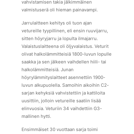
vahvistamisen takia jälkimmäinen
valmistuserä oli hieman painavampi.
Jarrulaitteen kehitys oli tuon ajan
vetureille tyypillinen, eli ensin ruuvijarru,
sitten höyryjarru ja lopulta ilmajarru.
Valaistuslaitteena oli öljyvalaistus. Veturit
olivat halkolämmitteisiä 1800-luvun lopulle
saakka ja sen jälkeen vaihdellen hiili- tai
halkolämmitteisiä. Junan
höyrylämmityslaitteet asennettiin 1900-
luvun alkupuolella. Samoihin aikoihin C2-
sarjan kehyksiä vahvistettiin ja kattiloita
uusittiin, jolloin vetureille saatiin lisää
elinvuosia. Veturiin 34 vaihdettiin G3-
mallinen hytti.
Ensimmäiset 30 vuottaan sarja toimi