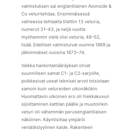
valmistuksen sai englantilainen Avonside &
Co veturitehdas. Ensimmäisessä
vaiheessa tehtaalta tilattiin 13 veturia,
numerot 31–43, ja neljä vuotta
myöhemmin vielä viisi veturia, 48–52,
lisää. Edelliset valmistuivat vuonna 1869 ja
jälkimmäiset vuosina 1873–74.
Vaikka hankintamääräykset olivat
suunnilleen samat C1- ja C2-sarjoille,
poikkesivat useat tekniset arvot toisistaan
samoin kuin vetureiden ulkonäkökin.
Huomattavin ulkoinen ero oli hiekkakuvun
sijoittaminen kattilan päälle ja muutoinkin
veturi oli vähemmän perusenglantilaisen
näköinen. Käyntisiltaa ympäröi
venäläistyylinen kaide. Rakenteen