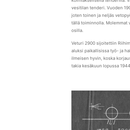
kolmiakselisella tenderillä. 
vesitilan tenderi. Vuoden 19
joten toinen ja neljäs vetopy
tällä toiminnolla. Molemmat 
osilla.
Veturi 2900 sijoitettiin Riihi
aluksi paikallisissa työ- ja h
ilmeisen hyvin, koska korjau
takia kesäkuun lopussa 1944. 