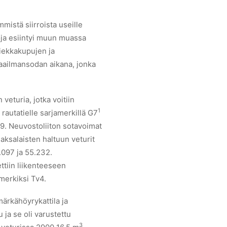
istä siirroista useille
roja esiintyi muun muassa
hiekkakupujen ja
aailmansodan aikana, jonka
eturia, jotka voitiin
1
rautatielle sarjamerkillä G7
19. Neuvostoliiton sotavoimat
aksalaisten haltuun veturit
.097 ja 55.232.
ttiin liikenteeseen
merkiksi Tv4.
märkähöyrykattila ja
 ja se oli varustettu
3