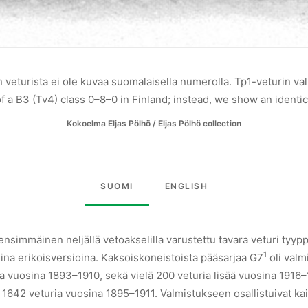
 veturista ei ole kuvaa suomalaisella numerolla. Tp1-veturin val
a B3 (Tv4) class 0–8–0 in Finland; instead, we show an identical
Kokoelma Eljas Pölhö / Eljas Pölhö collection
SUOMI
ENGLISH
nsimmäinen neljällä vetoakselilla varustettu tavara veturi tyyppi 
1
ina erikoisversioina. Kaksoiskoneistoista pääsarjaa G7
oli valm
ria vuosina 1893–1910, sekä vielä 200 veturia lisää vuosina 1916
u 1642 veturia vuosina 1895–1911. Valmistukseen osallistuivat kai