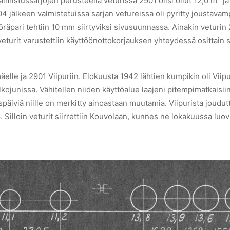
Valmistussarjojen perusteella veturissa 2901 olisi ollut 12,0 m
ja
04 jälkeen valmistetuissa sarjan vetureissa oli pyritty joustava
öräpari tehtiin 10 mm siirtyviksi sivusuunnassa. Ainakin veturin
veturit varustettiin käyttöönottokorjauksen yhteydessä osittain
mäelle ja 2901 Viipuriin. Elokuusta 1942 lähtien kumpikin oli Viipu
alkojunissa. Vähitellen niiden käyttöalue laajeni pitempimatkaisii
späiviä niille on merkitty ainoastaan muutamia. Viipurista joudu
Silloin veturit siirrettiin Kouvolaan, kunnes ne lokakuussa luov