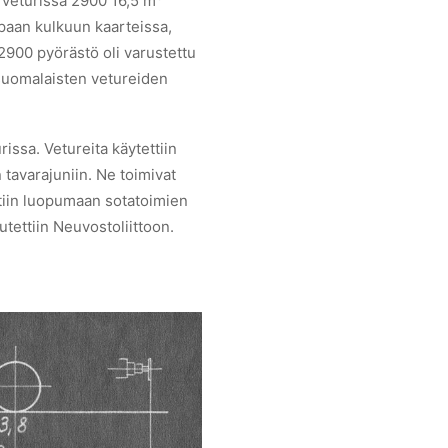
 veturissa 2900 16,5 m
mpaan kulkuun kaarteissa,
 2900 pyörästö oli varustettu
 suomalaisten vetureiden
rissa. Vetureita käytettiin
n tavarajuniin. Ne toimivat
ttiin luopumaan sotatoimien
utettiin Neuvostoliittoon.