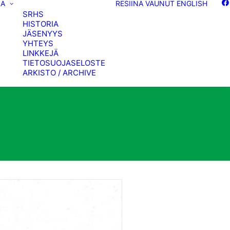
RA
RESIINA
VAUNUT
ENGLISH
SRHS
HISTORIA
JÄSENYYS
YHTEYS
LINKKEJÄ
TIETOSUOJASELOSTE
ARKISTO / ARCHIVE