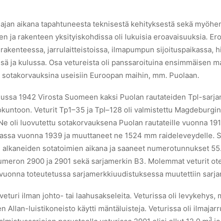
sajan aikana tapahtuneesta teknisestä kehityksestä sekä myöhemm
den ja rakenteen yksityiskohdissa oli lukuisia eroavaisuuksia. E
 rakenteessa, jarrulaitteistoissa, ilmapumpun sijoituspaikassa, 
sä ja kulussa. Osa vetureista oli panssaroituina ensimmäisen m
in sotakorvauksina useisiin Euroopan maihin, mm. Puolaan.
uussa 1942 Virosta Suomeen kaksi Puolan rautateiden Tpl-sarjan v
okuntoon. Veturit Tp1–35 ja Tpl–128 oli valmistettu Magdeburgin 
Ne oli luovutettu sotakorvauksena Puolan rautateille vuonna 19
olassa vuonna 1939 ja muuttaneet ne 1524 mm raideleveydelle. S
1 alkaneiden sotatoimien aikana ja saaneet numerotunnukset 55
e numeron 2900 ja 2901 sekä sarjamerkin B3. Molemmat veturit ote
uonna toteutetussa sarjamerkkiuudistuksessa muutettiin sarja
veturi ilman johto- tai laahusakseleita. Veturissa oli levykehys, 
 Allan-luistikoneisto käytti mäntäluisteja. Veturissa oli ilmajarru
3