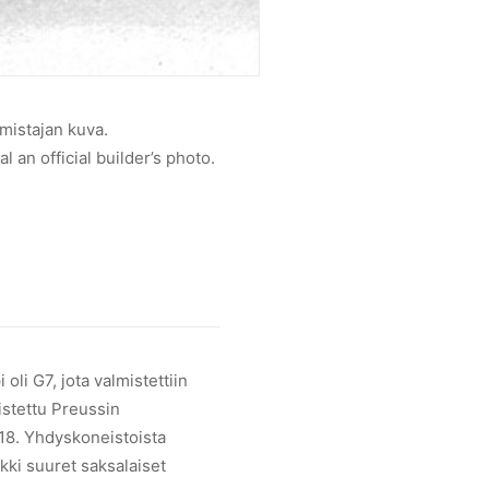
mistajan kuva.
 an official builder’s photo.
There are no p
oli G7, jota valmistettiin
istettu Preussin
–18. Yhdyskoneistoista
kki suuret saksalaiset