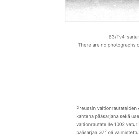
B3/Tv4-sarjan
lish class Tp1.
There are no photographs of 
Preussin valtionrautateiden e
kahtena pääsarjana sekä use
valtionrautateille 1002 vetu
2
pääsarjaa G7
oli valmistett