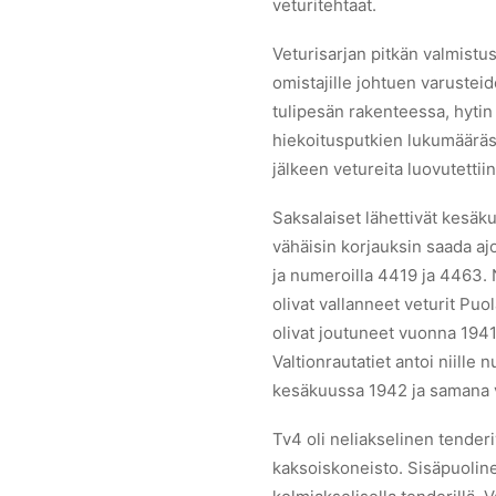
veturitehtaat.
Veturisarjan pitkän valmistu
omistajille johtuen varustei
tulipesän rakenteessa, hytin
hiekoitusputkien lukumääräs
jälkeen vetureita luovutetti
Saksalaiset lähettivät kesäk
vähäisin korjauksin saada aj
ja numeroilla 4419 ja 4463. 
olivat vallanneet veturit Pu
olivat joutuneet vuonna 194
Valtionrautatiet antoi niill
kesäkuussa 1942 ja samana v
Tv4 oli neliakselinen tenderi
kaksoiskoneisto. Sisäpuolinen