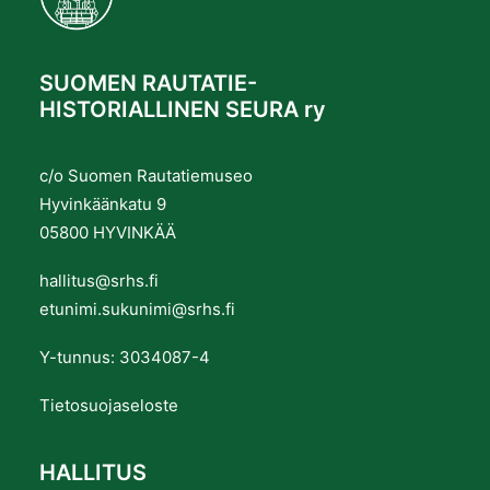
SUOMEN RAUTATIE-
HISTORIALLINEN SEURA ry
c/o Suomen Rautatiemuseo
Hyvinkäänkatu 9
05800 HYVINKÄÄ
hallitus@srhs.fi
etunimi.sukunimi@srhs.fi
Y-tunnus: 3034087-4
Tietosuojaseloste
HALLITUS