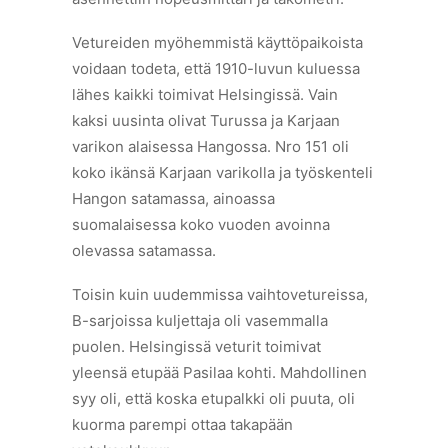
Vetureiden myöhemmistä käyttöpaikoista
voidaan todeta, että 1910-luvun kuluessa
lähes kaikki toimivat Helsingissä. Vain
kaksi uusinta olivat Turussa ja Karjaan
varikon alaisessa Hangossa. Nro 151 oli
koko ikänsä Karjaan varikolla ja työskenteli
Hangon satamassa, ainoassa
suomalaisessa koko vuoden avoinna
olevassa satamassa.
Toisin kuin uudemmissa vaihtovetureissa,
B-sarjoissa kuljettaja oli vasemmalla
puolen. Helsingissä veturit toimivat
yleensä etupää Pasilaa kohti. Mahdollinen
syy oli, että koska etupalkki oli puuta, oli
kuorma parempi ottaa takapään