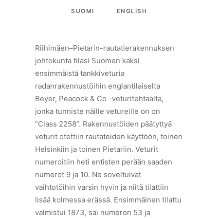
SUOMI
ENGLISH
Riihimäen–Pietarin-rautatierakennuksen
johtokunta tilasi Suomen kaksi
ensimmäistä tankkiveturia
radanrakennustöihin englantilaiselta
Beyer, Peacock & Co -veturitehtaalta,
jonka tunniste näille vetureille on on
”Class 2258”. Rakennustöiden päätyttyä
veturit otettiin rautateiden käyttöön, toinen
Helsinkiin ja toinen Pietariin. Veturit
numeroitiin heti entisten perään saaden
numerot 9 ja 10. Ne soveltuivat
vaihtotöihin varsin hyvin ja niitä tilattiin
lisää kolmessa erässä. Ensimmäinen tilattu
valmistui 1873, sai numeron 53 ja