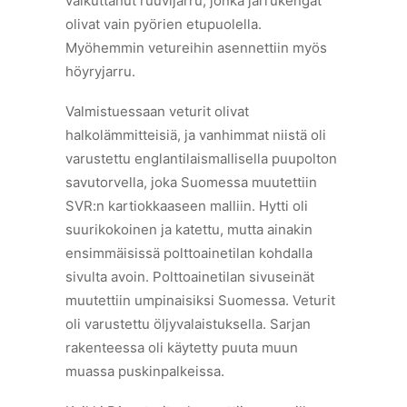
vaikuttanut ruuvijarru, jonka jarrukengät
olivat vain pyörien etupuolella.
Myöhemmin vetureihin asennettiin myös
höyryjarru.
Valmistuessaan veturit olivat
halkolämmitteisiä, ja vanhimmat niistä oli
varustettu englantilaismallisella puupolton
savutorvella, joka Suomessa muutettiin
SVR:n kartiokkaaseen malliin. Hytti oli
suurikokoinen ja katettu, mutta ainakin
ensimmäisissä polttoainetilan kohdalla
sivulta avoin. Polttoainetilan sivuseinät
muutettiin umpinaisiksi Suomessa. Veturit
oli varustettu öljyvalaistuksella. Sarjan
rakenteessa oli käytetty puuta muun
muassa puskinpalkeissa.