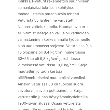
Kaikki B1-veturit rakennettiin suunnilleen
samanlaisiksi teknisen kehityksen
mahdollistamia parannuksia tehden.
Veturista 53 lähtien ne varustettiin
Nathan-voitelukojeella. Huomattavin ero
eri valmistussarjojen välillä oli kattiloiden
valmistaminen korkeammalle työpaineelle
aina uudemmassa sarjassa. Vetureissa 9 ja
2
10 työpaine oli 8,4 kg/cm
, numeroissa
2
53–56 se oli 9,8 kg/cm
ja kahdessa
2
viimeisessä veturissa 10,6 kg/cm
. Sarja
muutettiin joitakin kertoja
hiililämmitteiseksi muutamiksi vuosiksi.
Ainakin veturissa 53 oli tuolloin suora
savutorvi ja avoin polttoainetila. Sarja
varustettiin junan höyrylämmityslaitteilla
1900-luvun alussa. Osaan vetureista
asennettiin nopeusmittari ja takometri.