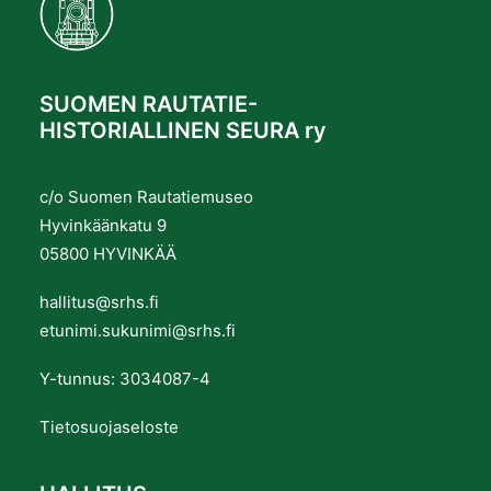
SUOMEN RAUTATIE-
HISTORIALLINEN SEURA ry
c/o Suomen Rautatiemuseo
Hyvinkäänkatu 9
05800 HYVINKÄÄ
hallitus@srhs.fi
etunimi.sukunimi@srhs.fi
Y-tunnus: 3034087-4
Tietosuojaseloste