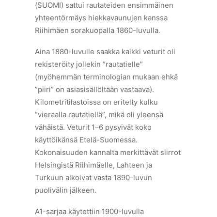
(SUOMI) sattui rautateiden ensimmäinen
yhteentörmäys hiekkavaunujen kanssa
Riihimäen sorakuopalla 1860-luvulla.
Aina 1880-luvulle saakka kaikki veturit oli
rekisteröity
jollekin ”rautatielle”
(myöhemmän terminologian mukaan ehkä
”piiri” on asiasisällöltään vastaava).
Kilometritilastoissa on eritelty kulku
”vieraalla rautatiellä”, mikä oli yleensä
vähäistä. Veturit 1–6 pysyivät koko
käyttöikänsä
Etelä-Suomessa.
Kokonaisuuden kannalta merkittävät siirrot
Helsingistä Riihimäelle, Lahteen ja
Turkuun alkoivat
vasta 1890-luvun
puolivälin jälkeen.
A1-sarjaa käytettiin 1900-luvulla