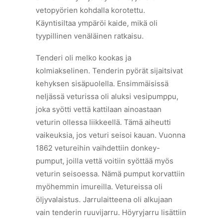
vetopyörien kohdalla korotettu.
Käyntisiltaa ympäröi kaide, mikä oli
tyypillinen venäläinen ratkaisu.
Tenderi oli melko kookas ja
kolmiakselinen. Tenderin pyörät sijaitsivat
kehyksen sisäpuolella. Ensimmäisissä
neljässä veturissa oli aluksi vesipumppu,
joka syötti vettä kattilaan ainoastaan
veturin ollessa liikkeellä. Tämä aiheutti
vaikeuksia, jos veturi seisoi kauan. Vuonna
1862 vetureihin vaihdettiin donkey-
pumput, joilla vettä voitiin syöttää myös
veturin seisoessa. Nämä pumput korvattiin
myöhemmin imureilla. Vetureissa oli
öljyvalaistus. Jarrulaitteena oli alkujaan
vain tenderin ruuvijarru. Höyryjarru lisättiin