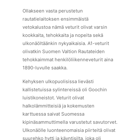
Ollakseen vasta perustetun
rautatielaitoksen ensimmäistä
vetokalustoa nämä veturit olivat varsin
kookkaita, tehokkaita ja nopeita sekä
ulkonäöltäänkin nykyaikaisia. A1-veturit
olivatkin Suomen Valtion Rautateiden
tehokkaimmat henkilöliikenneveturit aina
1890-luvulle saakka.
Kehyksen ulkopuolisissa lievästi
kallistetuissa sylintereissä oli Goochin
luistikoneistot. Veturit olivat
halkolämmitteisiä ja kokemusten
karttuessa saivat Suomessa
kipinäsammuttimella varustetut savutorvet.
Ulkonäölle luonteenomaisia piirteitä olivat
suurehko hytti ja käyntisilta, joka oli