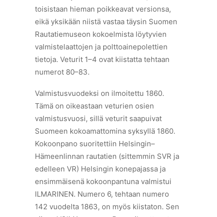
toisistaan hieman poikkeavat versionsa,
eikä yksikään niistä vastaa täysin Suomen
Rautatiemuseon kokoelmista löytyvien
valmistelaattojen ja polttoainepolettien
tietoja. Veturit 1–4 ovat kiistatta tehtaan
numerot 80–83.
Valmistusvuodeksi on ilmoitettu 1860.
Tämä on oikeastaan veturien osien
valmistusvuosi, sillä veturit saapuivat
Suomeen kokoamattomina syksyllä 1860.
Kokoonpano suoritettiin Helsingin–
Hämeenlinnan rautatien (sittemmin SVR ja
edelleen VR) Helsingin konepajassa ja
ensimmäisenä kokoonpantuna valmistui
ILMARINEN. Numero 6, tehtaan numero
142 vuodelta 1863, on myös kiistaton. Sen