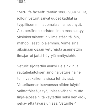
1884.
”Mid-life facelift” tehtiin 1880–90-luvuilla,
jolloin veturit saivat uudet kattilat ja
tyypillisemmin suomalaismalliset hytit.
Alkuperäinen koristeellinen maalaustyyli
yksinkertaistettiin viimeistään tällöin,
mahdollisesti jo aiemmin. Viimeisinä
aikoinaan osaan vetureista asennettiin
ilmajarrut ja/tai höyrylämmitysjohto.
Veturit sijoitettiin aluksi Helsinkiin ja
rautatielaitoksen ainoina vetureina ne
toimivat kaikenlaisissa tehtävissä.
Veturikannan kasvaessa niiden käyttö
vaihtotöissä ja työjunissa väheni, mutta
linja-ajossa niitä käytettiin sekä henkilö-,
seka- että tavarajunissa. Veturille 4