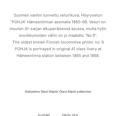
Suomen vanhin tunnettu veturikuva. Höyryveturi
”POHJA” Hämeenlinnan asemalla 1865–68. Veturi on
muuten A1-sarjan alkuperäisessä asussa, mutta hytin
sivuikkunoiden väliin on jo maalattu ”No 6”.
The oldest known Finnish locomotive photo: no. 6
POHJA is portrayed in original A1 class livery at
Hämeenlinna station between 1865 and 1868.
Kokoelma Olavi Kilpiö/ Olavi Kilpiö collection
SUOMI
ENGLISH