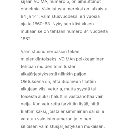
sijaan VOIMA, numero 5, on aiheuttanut
ongelmia. Valmistusnumeroksi on julkaistu
84 ja 141, valmistusvuodeksi eri vuosia
ajalta 1860–63. Nykyisen käsityksen
mukaan se on tehtaan numero 84 vuodelta
1862.
Valmistusnumeroasian tekee
mielenkiintoiseksi VOIMAn poikkeaminen
tehtaan muiden toimitusten
aikajärjestyksestä näinkin paljon.
Oletuksena on, että Suomeen tilattiin
alkujaan viisi veturia, mutta syystä tai
toisesta aluksi haluttiin vastaanottaa vain
neljä. Kun vetureita tarvittiin lisää, niitä
tilattiin kaksi, joista ensimmäinen sai sille
varatun valmistenumeron ja toinen
silloisen valmistusjärjestyksen mukaisen.